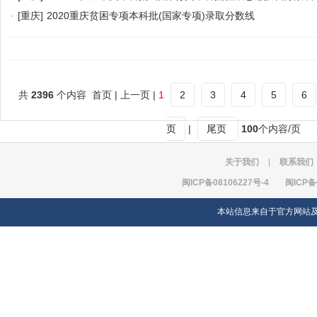
·
[重庆]
2020重庆贫困专项本科批(国家专项)录取分数线
共
2396
个内容 首页 | 上一页 |
1
2
3
4
5
6
页
|
尾页
100
个内容/页
关于我们
|
联系我们
闽ICP备08106227号-4
闽ICP备
本站信息来自于官方网站及