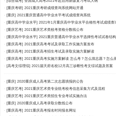
·
[综合成考]
全国成人高考2021年起启用新版复习考试大纲
·
[重庆考研]
2021重庆考研成绩查询系统网站开通
·
[重庆]
2021重庆普通高中学业水平考试成绩查询系统
·
[重庆高中学业水平]
2021年1月重庆高中学业水平合格性考试成绩查
·
[重庆艺考]
2021重庆艺术类校考资格分数线公布
·
[重庆高中学业水平]
2021重庆普通高中学业水平选择性考试试卷结构
·
[重庆高考]
2021重庆高考考试及录取工作实施方案发布
·
[重庆高考]
2021重庆高考招生考试及录取实施方案解读
·
[重庆高考]
2021重庆高考实施方案解读 怎么考？怎么填志愿？怎么
·
[高考文综理综]
2021届天府名校12月高三诊断性考文综试题及答案
·
[重庆]
2020重庆成人高考第二次志愿填报的公告
·
[重庆艺考]
2021重庆艺术类专业统考校考信息采集方式及流程
·
[重庆艺考]
2021重庆艺术类招生专业考试实施办法
·
[重庆]
2020重庆成人高考录取分数线公布
·
[重庆高考]
2021重庆高考报名时间报名网址