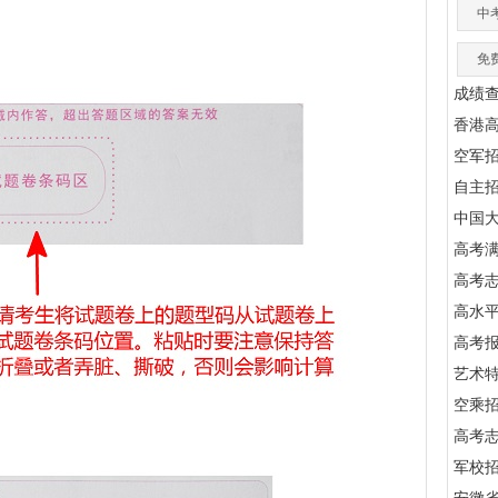
中
免
成绩
香港
空军
自主
中国
高考满
高考
高水
高考
艺术
空乘
高考
军校招