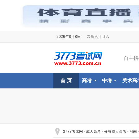
2026年8月8日
农历六月廿六
自主招
首 页
高考
中考
美术高
3773考试网
-
成人高考
-
分省成人高考
-
河南