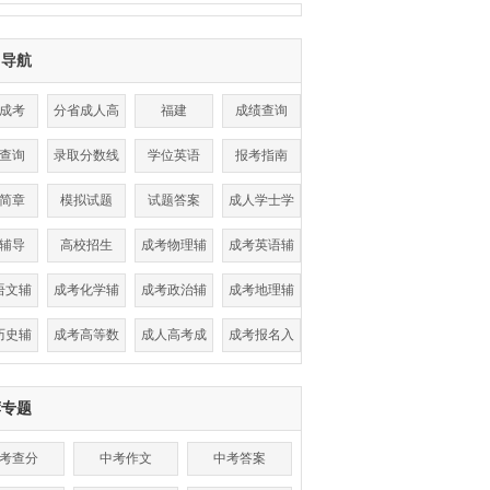
目导航
成考
分省成人高
福建
成绩查询
考
查询
录取分数线
学位英语
报考指南
简章
模拟试题
试题答案
成人学士学
位
辅导
高校招生
成考物理辅
成考英语辅
导
导
语文辅
成考化学辅
成考政治辅
成考地理辅
导
导
导
导
历史辅
成考高等数
成人高考成
成考报名入
导
学辅导
绩查询
口
荐专题
考查分
中考作文
中考答案