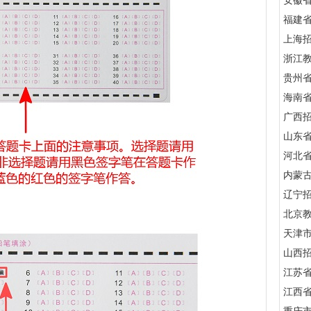
安徽
福建
上海
浙江
贵州
海南
广西
山东
河北
内蒙
辽宁
北京
天津
山西
江苏
江西