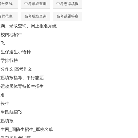
考分数线
中考录取查询
中考志愿填报
费师范生
高考成绩查询
高考试题答案
查询、录取查询、网上报名系统
高校内地招生
招飞
招生保送生小语种
大学排行榜
分作文|高考作文
志愿填报指导、平行志愿
平运动员体育特长生招生
报名
特长生
招生民航招飞
志愿填报
生网_国防生招生_军校名单