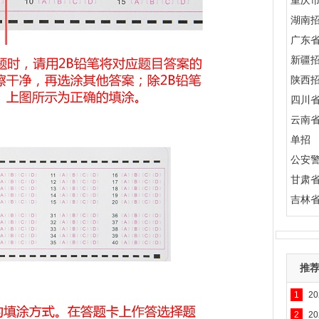
重庆
湖南
广东
新疆
陕西
四川
云南
单招
公安
甘肃
吉林
推
1
2
2
2