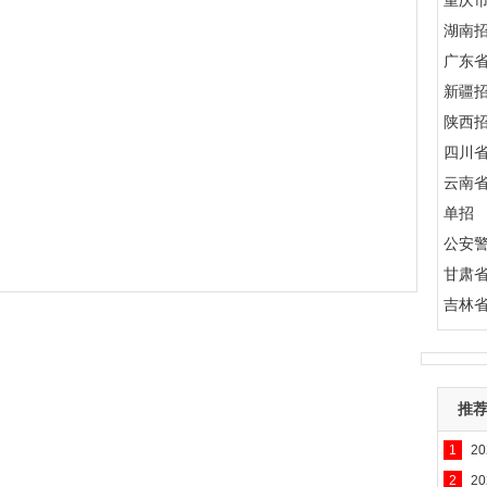
重庆
湖南
广东
新疆
陕西
四川
云南
单招
公安
甘肃
吉林
推
1
2
2
2