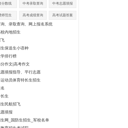
考分数线
中考录取查询
中考志愿填报
费师范生
高考成绩查询
高考试题答案
查询、录取查询、网上报名系统
高校内地招生
招飞
招生保送生小语种
大学排行榜
分作文|高考作文
志愿填报指导、平行志愿
平运动员体育特长生招生
报名
特长生
招生民航招飞
志愿填报
生网_国防生招生_军校名单