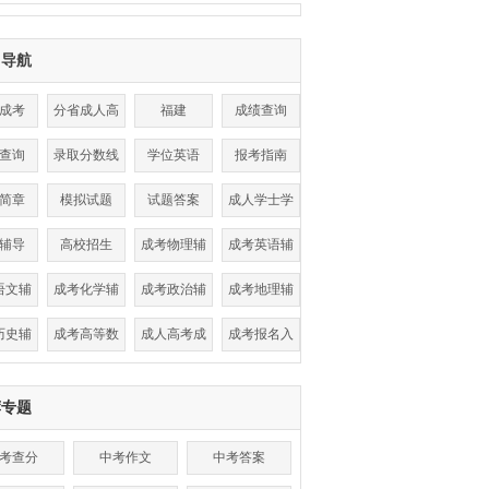
目导航
成考
分省成人高
福建
成绩查询
考
查询
录取分数线
学位英语
报考指南
简章
模拟试题
试题答案
成人学士学
位
辅导
高校招生
成考物理辅
成考英语辅
导
导
语文辅
成考化学辅
成考政治辅
成考地理辅
导
导
导
导
历史辅
成考高等数
成人高考成
成考报名入
导
学辅导
绩查询
口
荐专题
考查分
中考作文
中考答案