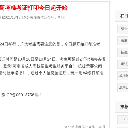
人高考准考证打印今日起开始
栏
2021/10/18] [查分关注微信公众号：考升]
综合
录取
至24日举行，广大考生需要注意的是，今日起开始打印准考
招生
间是10月18日至10月24日。考生可通过访问“
河南省招
考试
，登录“河南省成人高校招生考生服务平台”，按提示要求阅
疫情防控承诺书》，通过个人信息验证后，统一用A4纸打印准
成考
成考
ICP备05013758号-1
推
中
查分关注微信公众号：考升