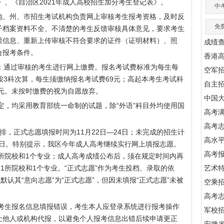
》、《自治区2021年成人高校招生加分考生登记表》。
中
、州、市招生考试机构负责网上审核考生报考资格，及时反
免
子档案资料不全、不清楚的考生反馈审核具体意见，要求考生
误信息、重新上传审核不符合要求的证件（证明材料）、照
成绩
合报考条件。
香港
：通过审核的考生进行网上缴费。报名考试费标准为每生每
空军
按3科次算，每生须缴纳报名考试费69元；高起本考生考试科
自主
5元。未按时缴费的视为自愿放弃。
中国
均采用教育部统一命制的试题，除“外语”科目外均使用国
高考满
高考
，正式志愿填报时间为11月22日—24日；未完成的招生计
高水
13日。特别提示，我区今年成人高考继续实行网上填报志愿。
高考
1所院校和1个专业；成人高考成绩公布后，须在规定时间内再
1所院校和1个专业。“正式志愿”作为考生投档、录取的依
艺术
默认其“意向志愿”为“正式志愿”，但因未填报“正式志愿”未被
空乘
高考
生报名信息填报错误，考生本人应登录系统进行报考操作
军校招
让他人或机构代报，以避免个人报考信息出错后续申请更正