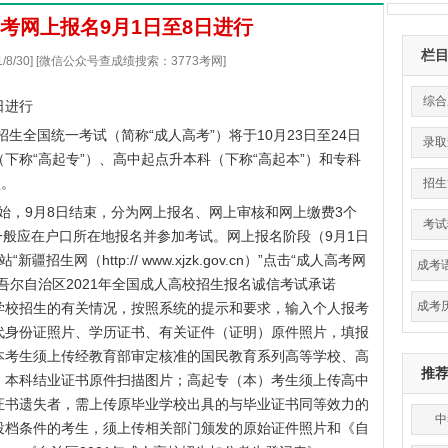
高考网上报名9月1日至8日进行
栏
1/8/30] [微信公众号查成绩搜索：3773考网]
综合
日进行
招生全国统一考试（简称“成人高考”）将于10月23日至24日
录取
下称“高起专”）、高中起点升本科（下称“高起本”）和专科
型。
招生
，9月8日结束，分为网上报名、网上审核和网上缴费3个
考试
生一般应在户口所在地报名并参加考试。网上报名阶段（9月1日
疆招生网（http://
www.xjzk.gov.cn
）”点击“成人高考网
成考
吾尔自治区2021年全国成人高校招生报名诚信考试承诺
成考
学校招生的有关情况，按照系统的提示和要求，输入个人报考
代身份证照片、学历证书、有关证件（证明）原件照片，填报
本考生须上传经教育部审定核准的国民教育系列高等学校、高
推
、本科结业证书原件扫描图片；高起专（本）考生须上传高中
证书遗失者，需上传原毕业学校出具的与毕业证书同等效力的
中
投档条件的考生，须上传相关部门颁发的原始证件照片和《自