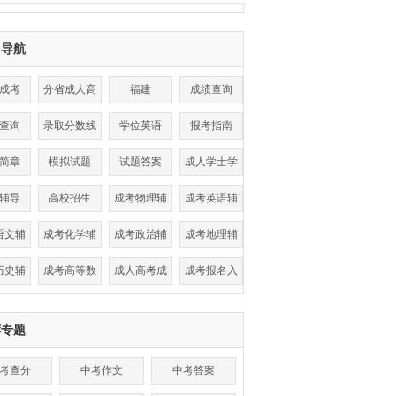
目导航
成考
分省成人高
福建
成绩查询
考
查询
录取分数线
学位英语
报考指南
简章
模拟试题
试题答案
成人学士学
位
辅导
高校招生
成考物理辅
成考英语辅
导
导
语文辅
成考化学辅
成考政治辅
成考地理辅
导
导
导
导
历史辅
成考高等数
成人高考成
成考报名入
导
学辅导
绩查询
口
荐专题
考查分
中考作文
中考答案