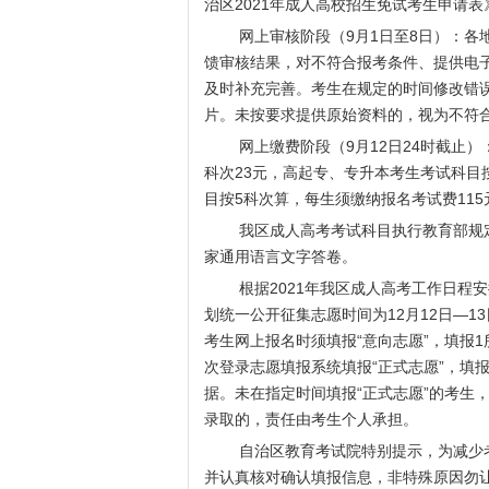
治区2021年成人高校招生免试考生申请表
网上审核阶段（9月1日至8日）：各地
馈审核结果，对不符合报考条件、提供电
及时补充完善。考生在规定的时间修改错
片。未按要求提供原始资料的，视为不符
网上缴费阶段（9月12日24时截止）
科次23元，高起专、专升本考生考试科目
目按5科次算，每生须缴纳报名考试费11
我区成人高考考试科目执行教育部规定，
家通用语言文字答卷。
根据2021年我区成人高考工作日程安排
划统一公开征集志愿时间为12月12日—
考生网上报名时须填报“意向志愿”，填报
次登录志愿填报系统填报“正式志愿”，填报
据。未在指定时间填报“正式志愿”的考生，
录取的，责任由考生个人承担。
自治区教育考试院特别提示，为减少考
并认真核对确认填报信息，非特殊原因勿