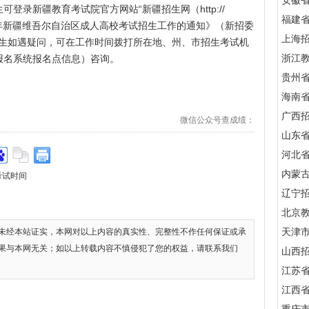
安徽
登录新疆教育考试院官方网站“新疆招生网（http://
福建
1年新疆维吾尔自治区成人高校考试招生工作的通知》（新招委
上海
，考生如遇疑问，可在工作时间拨打所在地、州、市招生考试机
浙江
报名系统报名点信息）咨询。
贵州
海南
广西
微信公众号查成绩：
山东
河北
内蒙
考试时间
辽宁
北京
天津
未经本站证实，本网对以上内容的真实性、完整性不作任何保证或承
果与本网无关；如以上转载内容不慎侵犯了您的权益，请联系我们
山西
江苏
江西