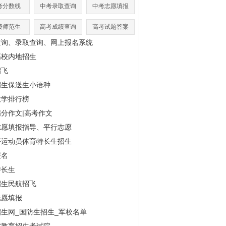
考分数线
中考录取查询
中考志愿填报
费师范生
高考成绩查询
高考试题答案
查询、录取查询、网上报名系统
高校内地招生
招飞
招生保送生小语种
大学排行榜
分作文|高考作文
志愿填报指导、平行志愿
平运动员体育特长生招生
报名
特长生
招生民航招飞
志愿填报
生网_国防生招生_军校名单