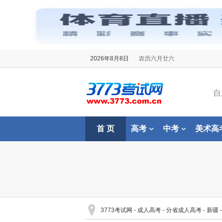
2026年8月8日
农历六月廿六
自
首 页
高考
中考
美术高
3773考试网
-
成人高考
-
分省成人高考
-
新疆