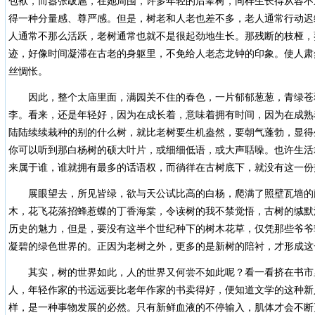
包袱，而嚣张跋扈，在她周围，许多年轻的后辈树，同样生长得从容不
得一种分量感、尊严感。但是，树老和人老也差不多，老人通常行动迟
人通常不那么活跃，老树通常也就不是很起劲地生长。那残断的枝桠，
迹，好像时间凝滞在古老的身躯里，不免给人老态龙钟的印象。使人肃
丝惆怅。
因此，整个太庙里面，满园关不住的春色，一片郁郁葱葱，青绿苍
李。看来，还是年轻好，因为在成长着，意味着拥有时间，因为在成熟
陆陆续续栽种的别的什么树，就比老树要生机盎然，要朝气蓬勃，显得
你可以听到那白杨树的硕大叶片，或细细低语，或大声聒噪。也许生活
来属于谁，谁就拥有最多的话语权，而徜徉在古树底下，就没有这一份
展眼望去，所见皆绿，欲与天公试比高的白杨，爬满了照壁瓦墙的
木，花飞花落招蜂惹蝶的丁香海棠，令读树的我不禁觉悟，古树的缄默
历史的魅力，但是，要没有这半个世纪种下的树木花草，仅凭那些爷爷
凝碧的绿色世界的。正因为老树之外，更多的是新树的陪衬，才形成这
其实，树的世界如此，人的世界又何尝不如此呢？看一看挤在书市
人，年轻作家的书远远要比老年作家的书卖得好，便知道文学的这种新
样，是一种事物发展的必然。只有新鲜血液的不停输入，肌体才会不断