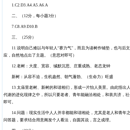
1.C2.D3.A4.A5.A6.A
二、（12分，每小题3分）
7.C8.A9.D10.B
三、（25分）
11.说明自己难以与年轻人“赛力气”，而且为读树作铺垫，也与后
应，自然地点出了主题。（意思对即可）
12.老树：大度、宽容、缄默沉思、庄重成熟、老态龙钟
新树：从容不迫，生机盎然、朝气蓬勃、（生命力）旺盛
13.太庙里老树、新树的和谐相们，形成一片怡人美景。由此悟出
代谢的进化现律之中，所以只要老者、青年能融洽相处，和衷共济，社
即可。
14.问题：现实生活中人人并非都能和谐相处，尤其是老人和青年之
问答题，要求结合用意阐发个人看法，自圆其说，言之成理。