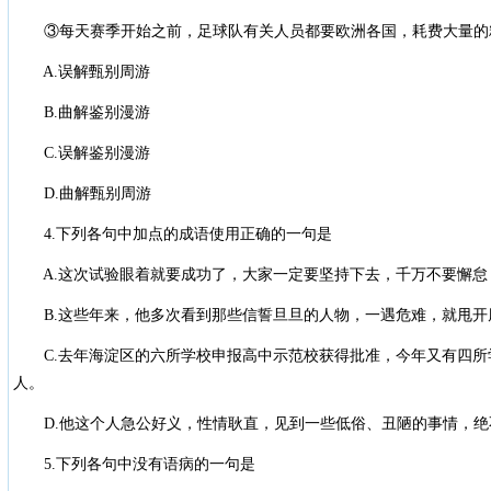
③每天赛季开始之前，足球队有关人员都要欧洲各国，耗费大量的
A.误解甄别周游
B.曲解鉴别漫游
C.误解鉴别漫游
D.曲解甄别周游
4.下列各句中加点的成语使用正确的一句是
A.这次试验眼着就要成功了，大家一定要坚持下去，千万不要懈怠
B.这些年来，他多次看到那些信誓旦旦的人物，一遇危难，就甩开
C.去年海淀区的六所学校申报高中示范校获得批准，今年又有四所
人。
D.他这个人急公好义，性情耿直，见到一些低俗、丑陋的事情，绝
5.下列各句中没有语病的一句是