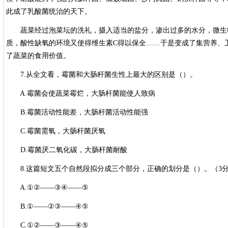
此成了乳酸菌统治的天下。
蔬菜经过泡菜坛的洗礼，摄入适当的盐分，渗出过多的水分，微生
质，酸性缺氧的环境又使得维生素C得以保全……于是变成了集营养、
了蔬菜的食用价值。
7.从全文看，霉菌和大肠杆菌生性上最大的区别是（）。
A.霉菌会使蔬菜霉烂，大肠杆菌能使人致病
B.霉菌活动性能差，大肠杆菌活动性能强
C.霉菌需氧，大肠杆菌厌氧
D.霉菌厌二氧化碳，大肠杆菌耐酸
8.这篇短文五个自然段拟分成三个部分，正确的划分是（）。（3
A.①②——③④——⑤
B.①——②③——④⑤
C.①②——③——④⑤