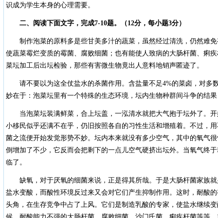
识成为学生本身的心理需要。
二、阅读下面文字，完成7-10题。（12分，每小题3分）
制作泡菜的原料多是些甘美多汁的蔬菜，虽然经过清洗，仍然难免
使蔬菜霉烂变质的霉菌、腐败细菌；也有能使人致病的大肠杆菌、痢疾
菜坛加工后出坛检验，那些有害微生物竟出人意料地销声匿迹了。
请不要以为这全仗盐水的杀菌作用。含盐量不足4%的菜卤，对多数
妙在于：泡菜坛里有一个特殊的生态环境，坛内生物种群间斗争的结果
当泡菜坛装满鲜菜，合上坛盖，一泓清水就把大气抱于坛外了。开
小移民似乎还满不在乎，仍旧按照各自的习性生活和增殖着。不过，用
菌之流便开始发觉形势不妙。坛内本来就没有多少空气，其中的氧气很
倒增加了不少，它反而会把剩下的一点儿空气硬挤出坛外。当氧气终于
临了。
缺氧，对于厌氧的细菌来说，正是得其所哉。于是大肠杆菌家族就
盐水变酸，而酸性环境反过来又会对它们产生抑制作用。这时，耐酸的
头角，在生存竞争中占了上风。它们是制造乳酸的专家，使盐水继续变
候，耐酸能力不强的大肠杆菌、腐败细菌、沙门氏菌、痢疾杆菌等等，