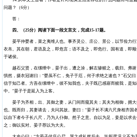
问题？（6分）
答：
四、（25分）阅读下面一段文言文，完成15-17题。
晏平仲婴者，菜之夷维人也。事齐灵公、庄公、景公，以节俭力行
衣帛。其在朝，君语及之，即危言；语不及之，即危行。国有道，即顺
于诸侯。
越石父贤，在缧绁中，晏子出，遭之涂，解左骖赎之，载归。弗谢
惧然，摄衣冠谢曰：“婴虽不仁，免子于厄，何子求绝之速也？”石父曰
信于知己者。方吾在缧绁中，彼不知我也，夫子既已感寤而赎我，是知
中。”晏子于是延入为上客。
晏子为齐相，出、其御之妻，从门间而窥其夫；其夫为相御，拥大
也。既而归，其妻请去，夫问其故。妻曰：“晏子长不满六尺身相齐国
以自下者今子长八尺，乃为人仆御。然子之意。自以为足，妾是以求去
之；御以实对。晏子荐以为大夫。
太史公曰：“方晏子伏庄公尸，哭之成礼然后去，岂所谓'见义不为无