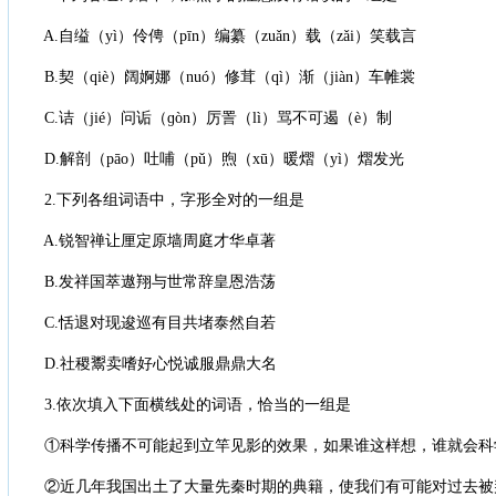
A.自缢（yì）伶俜（pīn）编纂（zuǎn）载（zǎi）笑载言
B.契（qiè）阔婀娜（nuó）修茸（qì）渐（jiàn）车帷裳
C.诘（jié）问诟（ɡòn）厉詈（lì）骂不可遏（è）制
D.解剖（pāo）吐哺（pǔ）煦（xū）暖熠（yì）熠发光
2.下列各组词语中，字形全对的一组是
A.锐智禅让厘定原墙周庭才华卓著
B.发祥国萃遨翔与世常辞皇恩浩荡
C.恬退对现逡巡有目共堵泰然自若
D.社稷鬻卖嗜好心悦诚服鼎鼎大名
3.依次填入下面横线处的词语，恰当的一组是
①科学传播不可能起到立竿见影的效果，如果谁这样想，谁就会科
②近几年我国出土了大量先秦时期的典籍，使我们有可能对过去被