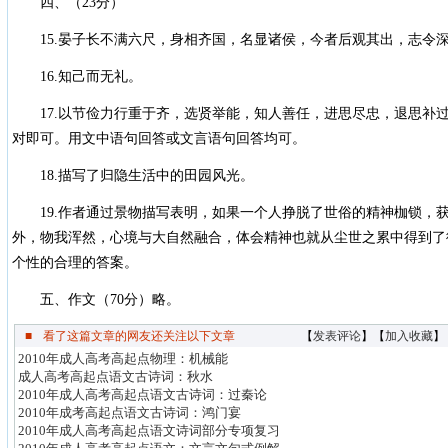
四、（23分）
15.晏子长不满六尺，身相齐国，名显诸侯，今者后观其出，志令
16.知己而无礼。
17.以节俭力行重于齐，选贤举能，知人善任，进思尽忠，退思补
对即可。用文中语句回答或文言语句回答均可。
18.描写了归隐生活中的田园风光。
19.作者通过景物描写表明，如果一个人挣脱了世俗的精神枷锁，
外，物我浑然，心境与大自然融合，体会精神也就从尘世之累中得到了
个性的合理的答案。
五、作文（70分）略。
■
看了这篇文章的网友还关注以下文章
【
发表评论
】【
加入收藏
】
2010年成人高考高起点物理：机械能
成人高考高起点语文古诗词：秋水
2010年成人高考高起点语文古诗词：过秦论
2010年成考高起点语文古诗词：鸿门宴
2010年成人高考高起点语文诗词部分专项复习