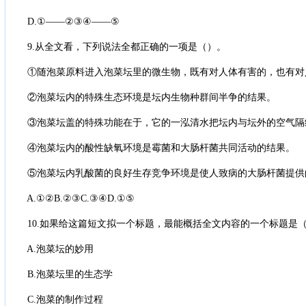
D.①——②③④——⑤
9.从全文看，下列说法全都正确的一项是（）。
①随泡菜原料进入泡菜坛里的微生物，既有对人体有害的，也有对
②泡菜坛内的特殊生态环境是坛内生物种群间半争的结果。
③泡菜坛盖的特殊功能在于，它的一泓清水把坛内与坛外的空气隔
④泡菜坛内的酸性缺氧环境是霉菌和大肠杆菌共同活动的结果。
⑤泡菜坛内乳酸菌的良好生存竞争环境是使人致病的大肠杆菌提供
A.①②B.②③C.③④D.①⑤
10.如果给这篇短文拟一个标题，最能概括全文内容的一个标题是
A.泡菜坛的妙用
B.泡菜坛里的生态学
C.泡菜的制作过程