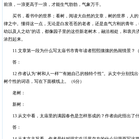
前浪，一浪更高于一浪，才能生气勃勃，气象万千。
买书，看书中的世界；看树，阅读大自然的文章，树的世界，人的
律之中。懂得这一点，无论是白发苍苍的老者，还是血气方刚的青年，
幼以及人之幼”的话，都像园子里的这些新老树木，融洽相处，和衷共
浓烈起来。
11.文章第一段为什么写太庙书市青年读者熙熙攘攘的热闹情景？（
答：
12.作者认为“树和人一样”“有她自己的独特个性”。从文中分别找
树个性的词语，写在下面横线上。（6分）
老树：
新树：
13.从文中看，太庙里的满园春色是怎样形成的？作者由此悟出了什
答：
14.从本文主旨看，作者是针对现实生活里存在的什么问题而写这