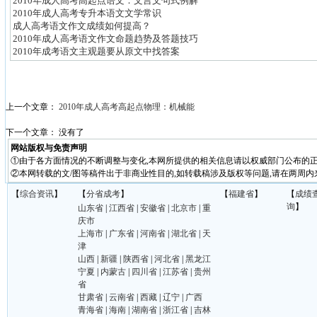
2010年成人高考高起点语文：文言文句式例解
2010年成人高考专升本语文文学常识
成人高考语文作文成绩如何提高？
2010年成人高考语文作文命题趋势及答题技巧
2010年成考语文主观题要从原文中找答案
上一个文章：
2010年成人高考高起点物理：机械能
下一个文章： 没有了
网站版权与免责声明
①由于各方面情况的不断调整与变化,本网所提供的相关信息请以权威部门公布的正
②本网转载的文/图等稿件出于非商业性目的,如转载稿涉及版权等问题,请在两周内
【
综合资讯
】
【
分省成考
】
【
福建省
】
【
成绩
询
】
山东省
|
江西省
|
安徽省
|
北京市
|
重
庆市
上海市
|
广东省
|
河南省
|
湖北省
|
天
津
山西
|
新疆
|
陕西省
|
河北省
|
黑龙江
宁夏
|
内蒙古
|
四川省
|
江苏省
|
贵州
省
甘肃省
|
云南省
|
西藏
|
辽宁
|
广西
青海省
|
海南
|
湖南省
|
浙江省
|
吉林