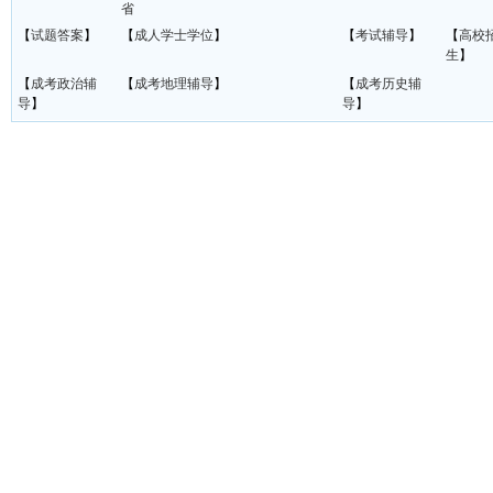
省
【
试题答案
】
【
成人学士学位
】
【
考试辅导
】
【
高校
生
】
【
成考政治辅
【
成考地理辅导
】
【
成考历史辅
导
】
导
】