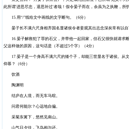
此所谓'进思尽忠，退思补过'者哉！假令晏子而在，余虽为之执鞭，所忻
15.用“/”线给文中画线的文字断句。（6分）
晏子长不满六尺身相齐国名显诸侯令者妾观其出志念深矣常有以自
16.晏子解救犯了罪的石父，并带他一起回家，但石父很快就请求
父这样做的原因，这句话是（不超过5个字）（4分）
17.晏子是一个身高不满六尺的矮个子，却能三世显名于诸侯。从
仰慕？（6分）
饮酒
陶渊明
结庐在人境，而无车马暄。
问君何能尔？心远地自偏。
采菊东篱下，悠然见南山。
山气日夕佳，飞鸟相与还。