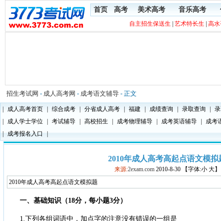
首页
高考
美术高考
音乐高考
自主招生保送生
|
艺术特长生
|
高水
招生考试网
-
成人高考网
-
成考语文辅导
- 正文
|
成人高考首页
|
综合成考
|
分省成人高考
|
福建
|
成绩查询
|
录取查询
|
录
|
成人学士学位
|
考试辅导
|
高校招生
|
成考物理辅导
|
成考英语辅导
|
成考
|
成考报名入口
|
2010年成人高考高起点语文模拟
来源:
2exam.com
2010-8-30 【字体:小 大】
2010年成人高考高起点语文模拟题
一、基础知识（18分，每小题3分）
1.下列各组词语中，加点字的注意没有错误的一组是