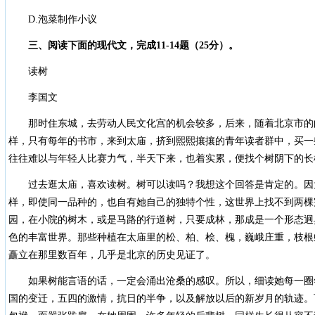
D.泡菜制作小议
三、阅读下面的现代文，完成11-14题（25分）。
读树
李国文
那时住东城，去劳动人民文化宫的机会较多，后来，随着北京市的
样，只有每年的书市，来到太庙，挤到熙熙攘攘的青年读者群中，买一
往往难以与年轻人比赛力气，半天下来，也着实累，便找个树阴下的长
过去逛太庙，喜欢读树。树可以读吗？我想这个回答是肯定的。因
样，即使同一品种的，也自有她自己的独特个性，这世界上找不到两棵
园，在小院的树木，或是马路的行道树，只要成林，那成是一个形态迥
色的丰富世界。那些种植在太庙里的松、柏、桧、槐，巍峨庄重，枝根
矗立在那里数百年，几乎是北京的历史见证了。
如果树能言语的话，一定会涌出沧桑的感叹。所以，细读她每一圈
国的变迁，五四的激情，抗日的半争，以及解放以后的新岁月的轨迹。