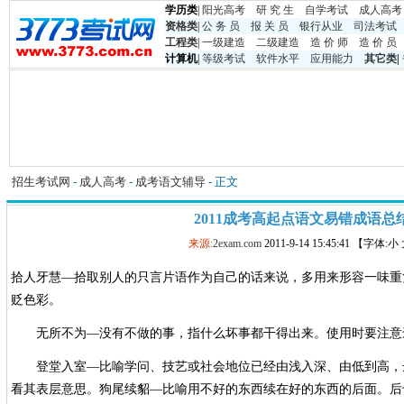
学历类
|
阳光高考
研 究 生
自学考试
成人高考
资格类
|
公 务 员
报 关 员
银行从业
司法考试
工程类
|
一级建造
二级建造
造 价 师
造 价 员
计算机
|
等级考试
软件水平
应用能力
其它类
|
招生考试网
-
成人高考
-
成考语文辅导
- 正文
2011成考高起点语文易错成语总
来源:
2exam.com
2011-9-14 15:45:41 【字体:
拾人牙慧—拾取别人的只言片语作为自己的话来说，多用来形容一味重
贬色彩。
无所不为—没有不做的事，指什么坏事都干得出来。使用时要注意
登堂入室—比喻学问、技艺或社会地位已经由浅入深、由低到高，
看其表层意思。狗尾续貂—比喻用不好的东西续在好的东西的后面。后