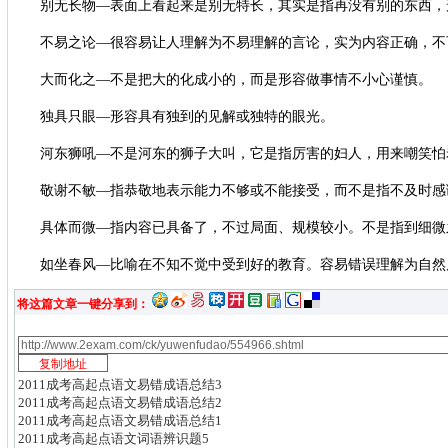
别无长物—表面上看起来是别无特长，其实是指再没有别的东西，
不易之论—很容易让人理解为不易理解的言论，实为内容正确，不
大而化之—不是把大的化成小的，而是形容做事情不小心谨慎。
独具只眼—形容具有独到的见解或独特的眼光。
河东狮吼—不是河东的狮子大叫，它是指厉害的妇人，用来嘲笑怕
敬谢不敏—指恭敬地表示能力不够或不能接受，而不是指不及时感
具体而微—指内容已具备了，不过局面、规模较小。不是指到细微
如坐春风—比喻在不知不觉中受到好的教育。容易错误理解为自然
将这篇文章一键分享到：
2011成考高起点语文易错成语总结3
2011成考高起点语文易错成语总结2
2011成考高起点语文易错成语总结1
2011成考高起点语文词语辨识题5