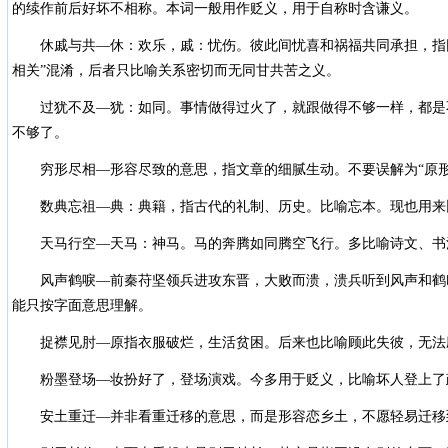
的续作前后好坏不相称。本词一般用作贬义，用于自称时含谦义。
休戚与共—休：欢乐，戚：忧伤。彼此间忧喜和祸福共同承担，指同
相关”混淆，后者只比喻关系密切而无同甘共苦之义。
过犹不及—犹：如同。事情做得过火了，就跟做得不够一样，都是
不够了。
穷形尽相—形容尽致的意思，指文章的细腻生动。不要误解为“原形
数典忘祖—典：典籍，指古代的礼制、历史。比喻忘本。现也用来
天马行空—天马：神马。马的奔腾如同腾空飞行。多比喻诗文、书
风声鹤唳—前秦苻坚领兵进攻东晋，大败而溃，溃兵听到风声和鹤
能只按字面意思理解。
捉襟见肘—原指衣服破烂，生活贫困。后来也比喻顾此失彼，无法
粉墨登场—妆扮好了，登场演戏。今多用于贬义，比喻坏人登上了
安土重迁—并非看重迁移的意思，而是形容恋乡土，不愿轻易迁移到外