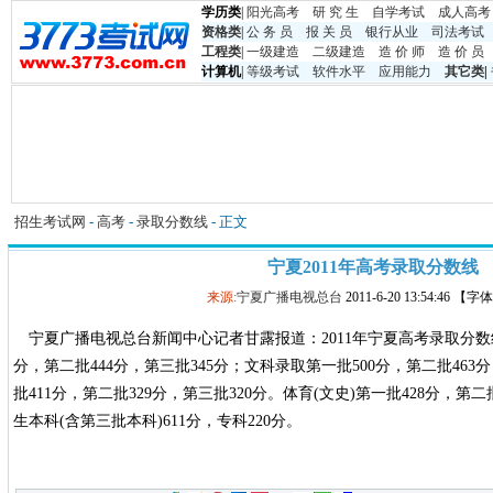
学历类
|
阳光高考
研 究 生
自学考试
成人高考
资格类
|
公 务 员
报 关 员
银行从业
司法考试
工程类
|
一级建造
二级建造
造 价 师
造 价 员
计算机
|
等级考试
软件水平
应用能力
其它类
|
招生考试网
-
高考
-
录取分数线
- 正文
宁夏2011年高考录取分数线
来源:
宁夏广播电视总台
2011-6-20 13:54:46 【
宁夏广播电视总台新闻中心记者甘露报道：2011年宁夏高考录取分数
分，第二批444分，第三批345分；文科录取第一批500分，第二批463分
批411分，第二批329分，第三批320分。体育(文史)第一批428分，第二
生本科(含第三批本科)611分，专科220分。