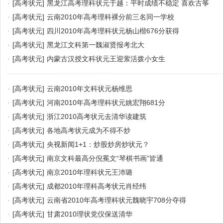
·
[高考状元]
黑龙江高考理科状元于越：平时成绩不稳定 喜欢古筝
·
[高考状元]
云南2010年高考理科裸分前三名同一学校
·
[高考状元]
四川2010年高考理科状元杨山楷676分获得
·
[高考状元]
黑龙江文科第一魏淑贤报考北大
·
[高考状元]
内蒙古汉授文科状元王迎萦活拨小女生
·
[高考状元]
云南2010年文科状元杨维思
·
[高考状元]
河南2010年高考理科状元姚宏翔681分
·
[高考状元]
浙江2010高考状元去清华读建筑
·
[高考状元]
各地高考状元成为不得不炒
·
[高考状元]
央视新闻1+1：炒股炒房炒状元？
·
[高考状元]
南京文科最高分倪冕文“琴棋书画”皆通
·
[高考状元]
南京2010年理科状元王沛璐
·
[高考状元]
成都2010年理科高考状元肖经纬
·
[高考状元]
云南省2010年高考理科状元魏晓宇708分夺得
·
[高考状元]
甘肃2010理状党仪保送清华