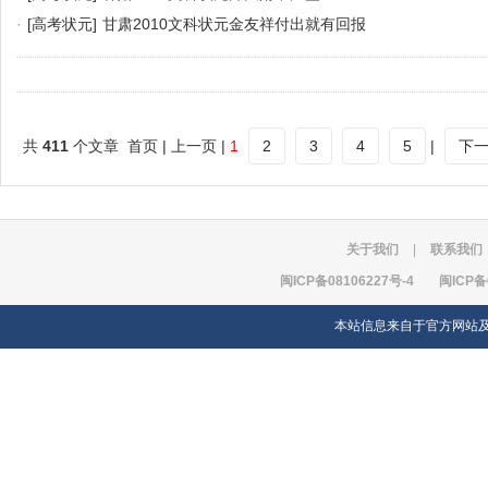
·
[高考状元]
甘肃2010文科状元金友祥付出就有回报
共
411
个文章 首页 | 上一页 |
1
2
3
4
5
|
下
关于我们
|
联系我们
闽ICP备08106227号-4
闽ICP备
本站信息来自于官方网站及