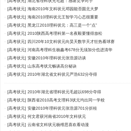
·
[高考状元]
湖北省理科状元毛超：感谢竞争对手
·
[高考状元]
海南2010年文科状元邓园能否圆北大梦
·
[高考状元]
海南2010理科状元王智学习心态很重要
·
[高考状元]
黑龙江2010理科状元：高三是一个“点”
·
[高考状元]
2010陕西高考理科第一名夜毅要懂得放松
·
[高考状元]
四川20年10文科状元向昊天数学天才狂热看球赛
·
[高考状元]
河南高考理科生杨鑫考678分无须加分也进清华
·
[高考状元]
安徽2010年理科状元张浩源访谈
·
[高考状元]
山东高考状元畅谈高分秘诀
·
[高考状元]
2010年湖北省文科状元严浩632分夺得
·
[高考状元]
2010年湖北省理科状元毛超以698分夺得
·
[高考状元]
陕西省2010高考文理科3状元均出同一学校
·
[高考状元]
安徽2010年理科状元张浩源701分折桂
·
[高考状元]
何文君获河南省2010年文科状元
·
[高考状元]
云南省文科状元杨维思喜欢看动漫