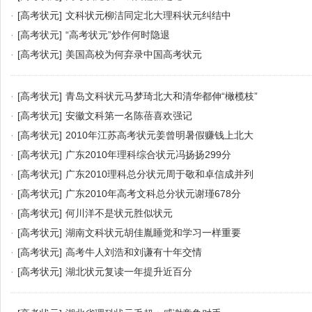
·
[高考状元]
文科状元柳洁同定北大理科状元纠结中
·
[高考状元]
“高考状元”炒作何时隐退
·
[高考状元]
美国高校为何弃录中国高考状元
·
[高考状元]
青岛文科状元马梦琦北大和清华都伸“橄榄枝”
·
[高考状元]
安徽文科第一名陈蓓喜欢强记
·
[高考状元]
2010年江苏高考状元姜曾明暑假赚钱上北大
·
[高考状元]
广东2010年理科综合状元冯扬扬299分
·
[高考状元]
广东2010理科总分状元周于敬和卓信成并列
·
[高考状元]
广东2010年高考文科总分状元谢瑾678分
·
[高考状元]
何川洋不是状元胜似状元
·
[高考状元]
湖南文科状元胡佳胤睡觉和学习一样重要
·
[高考状元]
高考牛人刘浩和刘谦有十年交情
·
[高考状元]
湖北状元复读一年提升近百分