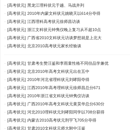
·
[高考状元]
黑龙江理科状元于越、马战并列
·
[高考状元]
2010年内蒙文科状元姚晓天以614分夺得
·
[高考状元]
江西理科高考状元徐师昌访谈
·
[高考状元]
浙江文科状元钟隽仪晚上复习从不超10点
·
[高考状元]
广西省2010文科状元访谈梦想就是上北大
·
[高考状元]
北京2010高考状元家长经验谈
·
[高考状元]
甘肃考生赞汪鉴和李雨童性格不同但品学兼优
·
[高考状元]
北京2010年高考文科状元出在五中
·
[高考状元]
2010年河北省理科状元刘哮阳夺得
·
[高考状元]
江西2010年高考理科状元徐师昌总分671
·
[高考状元]
2010年浙江省文科状元钟隽仪访谈
·
[高考状元]
广西2010年高考文科状元黄昊华总分630分
·
[高考状元]
河北2010理科状元刘哮阳同学以708分获得
·
[高考状元]
内蒙古2010高考状元刑宇飞705分夺得
·
[高考状元]
甘肃2010文科状元师大附中汪鉴