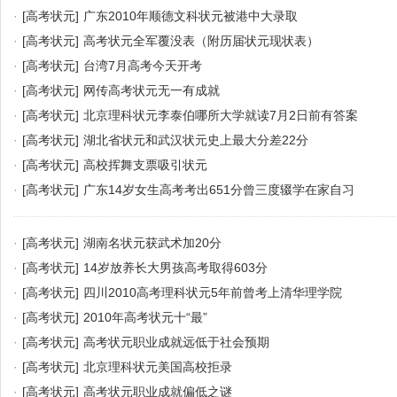
·
[高考状元]
广东2010年顺德文科状元被港中大录取
·
[高考状元]
高考状元全军覆没表（附历届状元现状表）
·
[高考状元]
台湾7月高考今天开考
·
[高考状元]
网传高考状元无一有成就
·
[高考状元]
北京理科状元李泰伯哪所大学就读7月2日前有答案
·
[高考状元]
湖北省状元和武汉状元史上最大分差22分
·
[高考状元]
高校挥舞支票吸引状元
·
[高考状元]
广东14岁女生高考考出651分曾三度辍学在家自习
·
[高考状元]
湖南名状元获武术加20分
·
[高考状元]
14岁放养长大男孩高考取得603分
·
[高考状元]
四川2010高考理科状元5年前曾考上清华理学院
·
[高考状元]
2010年高考状元十“最”
·
[高考状元]
高考状元职业成就远低于社会预期
·
[高考状元]
北京理科状元美国高校拒录
·
[高考状元]
高考状元职业成就偏低之谜