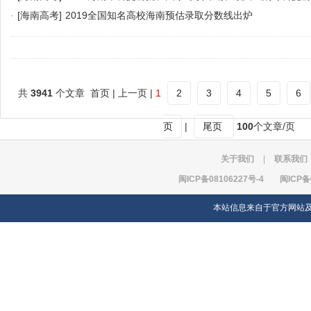
·
[海南高考]
2019全国知名高校海南预估录取分数线出炉
共
3941
个文章 首页 | 上一页 |
1
2
3
4
5
6
页
|
尾页
100
个文章/页
关于我们
|
联系我们
闽ICP备08106227号-4
闽ICP备
本站信息来自于官方网站及