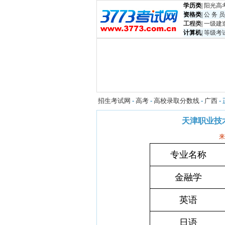
学历类
|
阳光高
资格类
|
公 务 员
工程类
|
一级建
计算机
|
等级考
招生考试网
-
高考
-
高校录取分数线
-
广西
-
天津职业技
来
专业名称
金融学
英语
日语