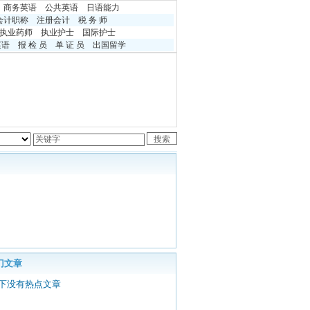
商务英语
公共英语
日语能力
会计职称
注册会计
税 务 师
执业药师
执业护士
国际护士
英语
报 检 员
单 证 员
出国留学
门文章
下没有热点文章