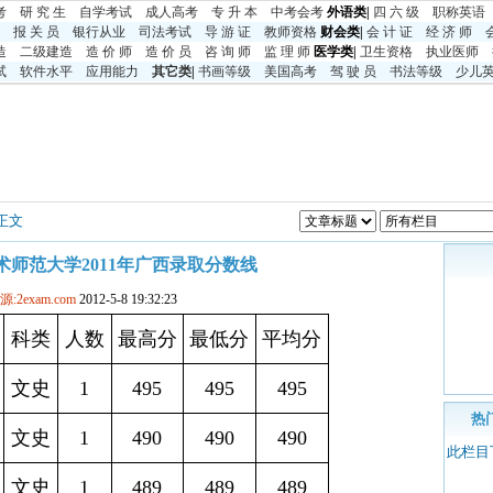
考
研 究 生
自学考试
成人高考
专 升 本
中考
会考
外语类|
四 六 级
职称英语
报 关 员
银行从业
司法考试
导 游 证
教师资格
财会类|
会 计 证
经 济 师
造
二级建造
造 价 师
造 价 员
咨 询 师
监 理 师
医学类|
卫生资格
执业医师
试
软件水平
应用能力
其它类
|
书画等级
美国高考
驾 驶 员
书法等级
少儿
 正文
术师范大学2011年广西录取分数线
源:2exam.com
2012-5-8 19:32:23
科类
人数
最高分
最低分
平均分
文史
1
495
495
495
热
文史
1
490
490
490
此栏目
文史
1
489
489
489