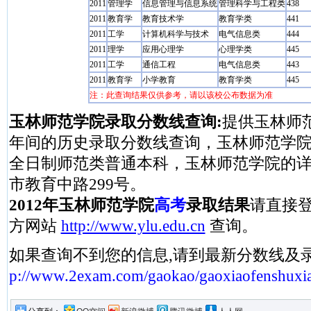
2011
管理学
信息管理与信息系统
管理科学与工程类
438
2011
教育学
教育技术学
教育学类
441
2011
工学
计算机科学与技术
电气信息类
444
2011
理学
应用心理学
心理学类
445
2011
工学
通信工程
电气信息类
443
2011
教育学
小学教育
教育学类
445
注：此查询结果仅供参考，请以该校公布数据为准
玉林师范学院录取分数线查询:
提供玉林师范学
年间的历史录取分数线查询，玉林师范学
全日制师范类普通本科，玉林师范学院的
市教育中路299号。
2012年玉林师范学院
高考
录取结果
请直接
方网站
http://www.ylu.edu.cn
查询。
如果查询不到您的信息,请到最新分数线及
p://www.2exam.com/gaokao/gaoxiaofenshuxi