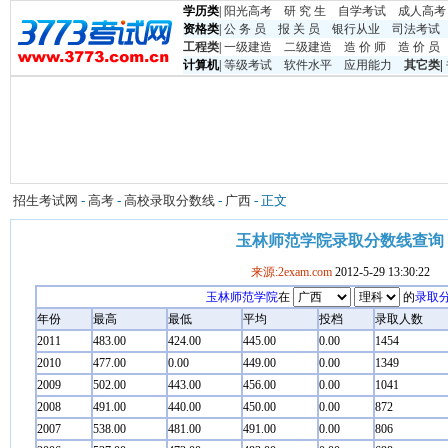
学历类
|
阳光高考
研 究 生
自学考试
成人高考
资格类
|
公 务 员
报 关 员
银行从业
司法考试
工程类
|
一级建造
二级建造
造 价 师
造 价 员
计算机
|
等级考试
软件水平
应用能力
其它类
|
招生考试网
-
高考
-
高校录取分数线
-
广西
- 正文
玉林师范学院录取分数线查询
来源:2exam.com
2012-5-29 13:30:22
玉林师范学院
在
的
录取
年份
最高
最低
平均
投档
录取人数
2011
483.00
424.00
445.00
0.00
1454
2010
477.00
0.00
449.00
0.00
1349
2009
502.00
443.00
456.00
0.00
1041
2008
491.00
440.00
450.00
0.00
872
2007
538.00
481.00
491.00
0.00
806