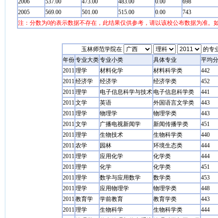
2006
537.00
473.00
483.00
0.00
698
2005
569.00
501.00
515.00
0.00
743
注：分数为0的表示数据不存在，此结果仅供参考，请以该校公布数据为准。
玉林师范学院在
的专
年份
专业大类
专业小类
具体专业
平均
2011
理学
材料化学
材料科学类
442
2011
经济学
经济学
经济学类
452
2011
理学
电子信息科学与技术
电子信息科学类
441
2011
文学
英语
外国语言文学类
443
2011
理学
物理学
物理学类
443
2011
文学
广播电视新闻学
新闻传播学类
451
2011
理学
生物技术
生物科学类
440
2011
农学
园林
环境生态类
444
2011
理学
应用化学
化学类
444
2011
理学
化学
化学类
451
2011
理学
数学与应用数学
数学类
453
2011
理学
应用物理学
物理学类
448
2011
教育学
学前教育
教育学类
443
2011
理学
生物科学
生物科学类
444