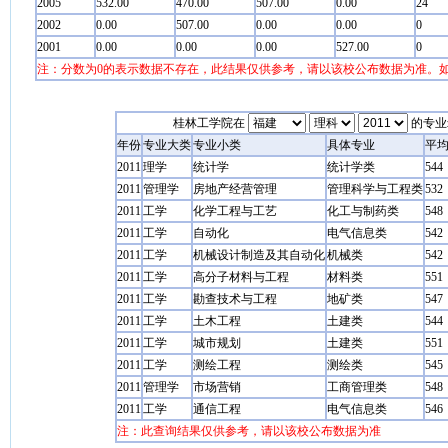
2005
532.00
470.00
507.00
0.00
24
2002
0.00
507.00
0.00
0.00
0
2001
0.00
0.00
0.00
527.00
0
注：分数为0的表示数据不存在，此结果仅供参考，请以该校公布数据为准。
桂林工学院在
的专业
年份
专业大类
专业小类
具体专业
平
2011
理学
统计学
统计学类
544
2011
管理学
房地产经营管理
管理科学与工程类
532
2011
工学
化学工程与工艺
化工与制药类
548
2011
工学
自动化
电气信息类
542
2011
工学
机械设计制造及其自动化
机械类
542
2011
工学
高分子材料与工程
材料类
551
2011
工学
勘查技术与工程
地矿类
547
2011
工学
土木工程
土建类
544
2011
工学
城市规划
土建类
551
2011
工学
测绘工程
测绘类
545
2011
管理学
市场营销
工商管理类
548
2011
工学
通信工程
电气信息类
546
注：此查询结果仅供参考，请以该校公布数据为准