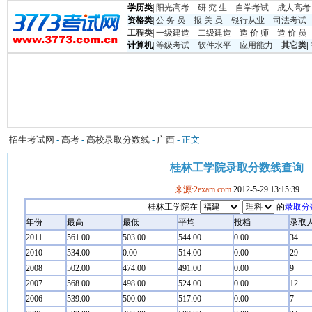
学历类
|
阳光高考
研 究 生
自学考试
成人高考
资格类
|
公 务 员
报 关 员
银行从业
司法考试
工程类
|
一级建造
二级建造
造 价 师
造 价 员
计算机
|
等级考试
软件水平
应用能力
其它类
|
招生考试网
-
高考
-
高校录取分数线
-
广西
- 正文
桂林工学院录取分数线查询
来源:2exam.com
2012-5-29 13:15:39
桂林工学院在
的
录取分
年份
最高
最低
平均
投档
录取
2011
561.00
503.00
544.00
0.00
34
2010
534.00
0.00
514.00
0.00
29
2008
502.00
474.00
491.00
0.00
9
2007
568.00
498.00
524.00
0.00
12
2006
539.00
500.00
517.00
0.00
7