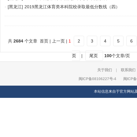
·
[黑龙江]
2019黑龙江体育类本科院校录取最低分数线（四）
共
2684
个文章 首页 | 上一页 |
1
2
3
4
5
6
页
|
尾页
100
个文章/页
关于我们
|
联系我们
闽ICP备08106227号-4
闽ICP备
本站信息来自于官方网站及