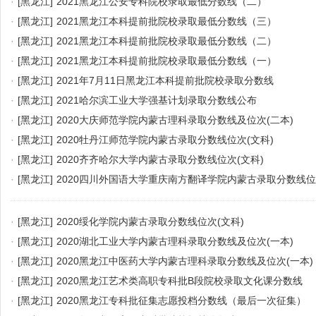
·
[黑龙江]
2021黑龙江公安专科院校录取最低分数线（二）
·
[黑龙江]
2021黑龙江本科提前批院校录取最低分数线（三）
·
[黑龙江]
2021黑龙江本科提前批院校录取最低分数线（二）
·
[黑龙江]
2021黑龙江本科提前批院校录取最低分数线（一）
·
[黑龙江]
2021年7月11日黑龙江本科提前批院校录取分数线
·
[黑龙江]
2021哈尔滨工业大学强基计划录取分数线公布
·
[黑龙江]
2020大庆师范学院内蒙古理科录取分数线及位次(二本)
·
[黑龙江]
2020牡丹江师范学院内蒙古录取分数线位次(文科)
·
[黑龙江]
2020齐齐哈尔大学内蒙古录取分数线位次(文科)
·
[黑龙江]
2020四川外国语大学重庆南方翻译学院内蒙古录取分数线位
·
[黑龙江]
2020绥化学院内蒙古录取分数线位次(文科)
·
[黑龙江]
2020湖北工业大学内蒙古理科录取分数线及位次(一本)
·
[黑龙江]
2020黑龙江中医药大学内蒙古理科录取分数线及位次(一本)
·
[黑龙江]
2020黑龙江艺术类高职专科批B段院校录取文化课分数线
·
[黑龙江]
2020黑龙江专科批征集志愿投档分数线（最后一次征集）