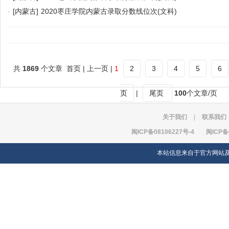
·
[内蒙古]
2020枣庄学院内蒙古录取分数线位次(文科)
共
1869
个文章 首页 | 上一页 |
1
2
3
4
5
6
页
|
尾页
100
个文章/页
关于我们
|
联系我们
闽ICP备08106227号-4
闽ICP备
本站信息来自于官方网站及