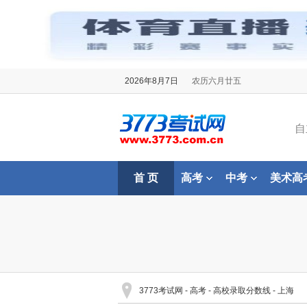
2026年8月7日
农历六月廿五
自
首 页
高考
中考
美术高
3773考试网
-
高考
-
高校录取分数线
-
上海