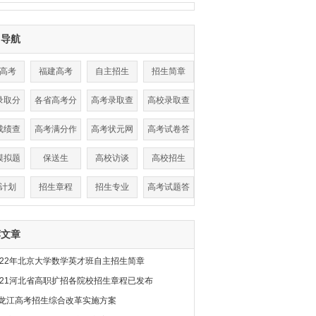
目导航
高考
福建高考
自主招生
招生简章
录取分
各省高考分
高考录取查
高校录取查
线
数线
询
询
成绩查
高考满分作
高考状元网
高考试卷答
询
文
案
模拟题
保送生
高校访谈
高校招生
计划
招生章程
招生专业
高考试题答
案
荐文章
022年北京大学数学英才班自主招生简章
021河北省高职扩招各院校招生章程已发布
龙江高考招生综合改革实施方案