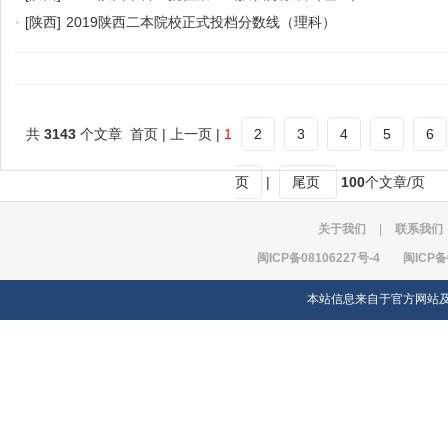
·
[陕西]
2019陕西二本院校正式投档分数线（理科）
共
3143
个文章 首页 | 上一页 |
1
2
3
4
5
6
页
|
尾页
100
个文章/页
关于我们
|
联系我们
闽ICP备08106227号-4
闽ICP备
本站信息来自于官方网站及