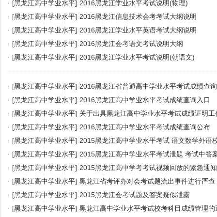
·
[黑龙江高中学业水平]
2016黑龙江学业水平考试说明(物理)
·
[黑龙江高中学业水平]
2016黑龙江信息技术会考考试大纲说明
·
[黑龙江高中学业水平]
2016黑龙江学业水平英语考试大纲说明
·
[黑龙江高中学业水平]
2016黑龙江会考语文考试说明大纲
·
[黑龙江高中学业水平]
2016黑龙江学业水平考试说明(朝语文)
·
[黑龙江高中学业水平]
2016黑龙江省普通高中学业水平考试成绩查
·
[黑龙江高中学业水平]
2016黑龙江高中学业水平考试成绩查询入口
·
[黑龙江高中学业水平]
关于出具黑龙江高中学业水平考试成绩证明工
·
[黑龙江高中学业水平]
2016黑龙江高中学业水平考试成绩查询公布
·
[黑龙江高中学业水平]
2015黑龙江高中学业水平考试 语文数学外语
·
[黑龙江高中学业水平]
2015黑龙江高中学业水平考试泄题 考试中答
·
[黑龙江高中学业水平]
2015黑龙江高中学考考试视频回放的紧急通知
·
[黑龙江高中学业水平]
黑龙江省考评办对会考试题流出事件进行严查
·
[黑龙江高中学业水平]
2015黑龙江会考试题及答案疑似泄露
·
[黑龙江高中学业水平]
黑龙江高中学业水平考试校考科目成绩管理的