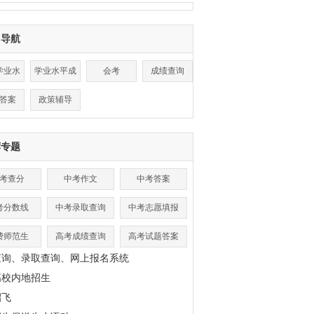
目导航
学业水
学业水平成
会考
成绩查询
平
绩查询
答案
政策辅导
荐专题
考查分
中考作文
中考答案
考分数线
中考录取查询
中考志愿填报
费师范生
高考成绩查询
高考试题答案
查询、录取查询、网上报名系统
高校内地招生
招飞