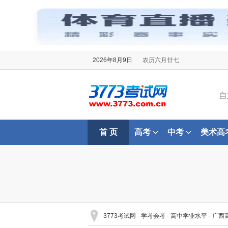
2026年8月9日
农历六月廿七
自
首 页
高考
中考
美术高
3773考试网
-
学考会考
-
高中学业水平
-
广西