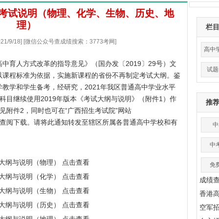
平考试说明（物理、化学、生物、历史、地
理）
栏
21/9/18] [微信公众号查成绩搜索：3773考网]
高中
中育人方式改革的指导意见》（国办发〔2019〕29号）文
试题
以课程标准为依据，实施新课程的省份不再制定考试大纲。鉴
教学和学生备考，经研究，2021年我区普通高中学业水平
科目继续使用2019年版本《考试大纲与说明》（附件1）作
推
见附件2，同时也可在“
广西招生考试院
”网站
目查阅下载。请将此通知转发至辖区所属各普通高中学校和有
中
中
大纲与说明（物理） 点击查看
免
大纲与说明（化学） 点击查看
成绩
大纲与说明（生物） 点击查看
香港
大纲与说明（历史） 点击查看
空军