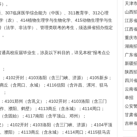
天津
等）。
山西
、307临床医学综合能力（中医）、311教育学、312心理
5化学（农）、414植物生理学与生物化学、415动物生理学与生
江苏
联考（法学、非法学）、管理类联考的考生，须选择省招办指定
江西
）。
重庆
湖南
高校应届毕业生，涉及以下科目的，详见本校“报考点公
广东
新疆
）；
陕西
4102开封；4103洛阳（含三门峡、济源）；4105新乡；
四川
13商丘（含周口、永城）；4116信阳（含许昌、漯河、驻马
云南
）；
单招
101郑州（含巩义）；4102开封；4103洛阳（含三门
公安
焦作、濮阳、鹤壁）；4113商丘（含永城）；4114周口；
甘肃
阳（含固始）；4117南阳（含平顶山、邓州）；
吉林
；4102开封；4103洛阳（含三门峡、济源）；4104平顶
、濮阳）；4113商丘（含永城）；4114周口；4115驻马店