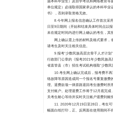
届本科毕业生）及自学考试和网络教育等
单位规定）必须取得国家承认的本科毕业
书》，否则录取资格无效。
8.今年网上报名信息确认工作首次采用“网
日至9日期间（开始和结束具体时间点以
未在规定时间内进行网上确认的考生，其
网上确认需上传的材料及格式要求，省招
请考生及时关注相关信息。
9.报考“少数民族高层次骨干人才计划
行政部门公章的《报考2021年少数民族
省直管县（市）招生考试机构领取“少数民
10.考生网上确认完成后，报考费不再
络故障等原因造成同一个报名号重复缴费的
理。退费款项一律原路退回考生缴费时所
支付账户。处理退费工作将于12月底完成
关考生耐心等待并实时关注账户退费到账
11. 2020年12月19日至28日，考
幅面白纸打印，正、反两面在使用期间不