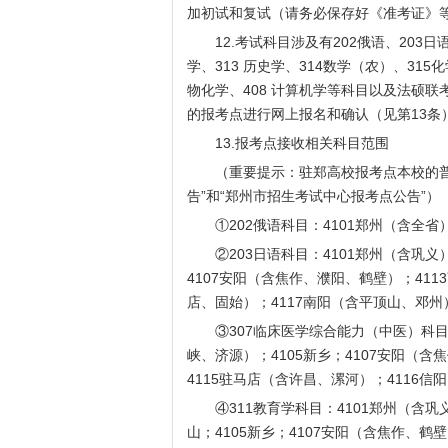
加初试和复试（请务必保存好《准考证》
12.考试科目涉及有202俄语、203日语
学、313 历史学、314数学（农）、31
物化学、408 计算机学等科目以及法硕
的报考点进行网上报名和确认（见第13条
13.报考点接收相关科目范围
（重要提示：驻郑高校报考点本校的普通
告”和“郑州市招生考试中心报考点公告”）
①202俄语科目：4101郑州（含全省
②203日语科目：4101郑州（含巩义）；
4107安阳（含焦作、濮阳、鹤壁）；41
店、固始）；4117南阳（含平顶山、邓州
③307临床医学综合能力（中医）科目：4
峡、济源）；4105新乡；4107安阳（含
4115驻马店（含许昌、漯河）；4116信
④311教育学科目：4101郑州（含巩义）
山；4105新乡；4107安阳（含焦作、鹤壁