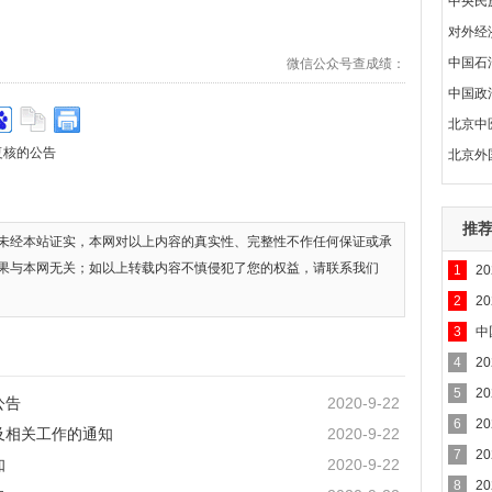
中央民
对外经
中国石
微信公众号查成绩：
中国政
北京中
复核的公告
北京外
推
未经本站证实，本网对以上内容的真实性、完整性不作任何保证或承
果与本网无关；如以上转载内容不慎侵犯了您的权益，请联系我们
1
2
2
2
3
中
考）
4
2
5
2
公告
2020-9-22
6
2
及相关工作的通知
2020-9-22
7
2
知
2020-9-22
8
2