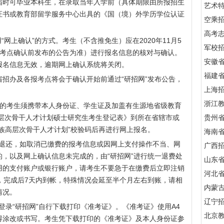
届时可毕业本科生，在录取当年入学前（具体期限由所报招生
艺术
证书或教育部留学服务中心出具的《国（境）外学历学位认证
空乘
高考
上确认”的方式。考生（不含推免生）应在2020年11月5
军校招
报考点确认前发布的公告为准）进行报名信息的核对与确认。
安徽
报名信息无效，逾期网上确认系统将关闭。
福建
办及各报考点将会于确认开始前通过“研招网”发布公告，
上海
浙江
”的考生须携带本人身份证、学生证及加盖有生源地省级教育
高层次骨干人才计划硕士研究生考生登记表》到所在省辖市或
贵州
族高层次骨干人才计划”校验码后再进行网上报名。
海南
退还，如取消已缴费的报考信息或因网上支付操作不当、网
广西
，以及网上确认信息未完成的，由“研招网”进行统一退费处
山东
用的支付账户或银行账户，请考生不要急于在缴费后立即注销
河北
，完成后7天内到帐，特殊情况会延至半个月左右到账，请相
内蒙
情况。
辽宁
生可登录“研招网”自行下载打印《准考证》。《准考证》使用A4
北京
得涂改或书写。考生凭下载打印的《准考证》及本人身份证参