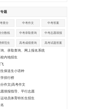
荐专题
考查分
中考作文
中考答案
考分数线
中考录取查询
中考志愿填报
费师范生
高考成绩查询
高考试题答案
查询、录取查询、网上报名系统
高校内地招生
招飞
招生保送生小语种
大学排行榜
分作文|高考作文
志愿填报指导、平行志愿
平运动员体育特长生招生
报名