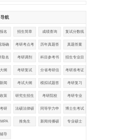
目导航
报名
招生简章
成绩查询
复试分数线
现场确
考研考点考
历年真题答
真题答案
认
场查询
案
录取名
考研调剂
科目参考书
招生专业目
单
目
录
大纲
考研复试
分省考研信
考研准考证
息
打印
新闻
考试大纲
模拟试题答
考研复习
案
政策
研究生招生
考研院校
考研专业
考研
法硕法律硕
同等学力申
博士生考试
士
硕
|MPA
推免生
新闻传播硕
专业硕士
士
辅导