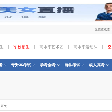
微信查成绩
生
|
军校招生
|
高水平艺术团
|
高水平运动队
|
空
考
专升本考试
学考会考
自学考试
成人高考
- 正文