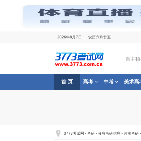
2026年8月7日
农历六月廿五
自主招
首 页
高考
中考
美术高
3773考试网
-
考研
-
分省考研信息
-
河南考研