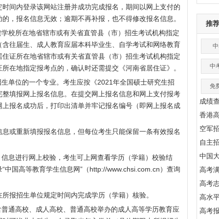
定时间内登录该网站注册并成功完成报名，期间以网上支付的
成功的，报名信息无效；逾期不再补报，也不得修改报名信息。
推
学校所在地省辖市或有关省直管县（市）招生考试机构指定
（含往届生、成人教育应届本科毕业生、自学考试和网络教育
中
居住证所在地省辖市或有关省直管县（市）招生考试机构指定
中
证所在地指定报考点的，确认时还需提交《河南省居住证》。
单位的一个专业。考生应按《2021年全国硕士研究生招
免
完整填报网上报名信息。在提交网上报名信息和网上支付报考
成绩
网上报名成功后，打印出清单并牢记报名编号（即网上报名成
香港
空军
息或重新填报报名信息，但每位考生只能保留一条有效报名
自主
中国
信息进行网上校验，考生可上网查看学历（学籍）校验结
“中国高等教育学生信息网”（
http://www.chsi.com.cn
）查询
高考满
高考
所报招生单位规定时间内完成学历（学籍）核验。
高水
普通高校、成人高校、普通高校举办的成人高等学历教育应
高考