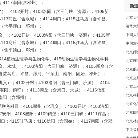
4117南阳(含邓州）；
频
；4102开封；4103洛阳（含三门峡、济源）；4105新
北京大
113商丘（含永城）；4114周口；4115驻马店（含许昌、
南阳（含平顶山、邓州）；
清华大
）；4102开封；4103洛阳（含三门峡、济源）；4105新
中国人
113商丘（含永城）；4114周口；4115驻马店（含许昌、
中国农
南阳（含平顶山、邓州）；
北京师
414植物生理学与生物化学、415动物生理学与生物化学科
北京理
义、永城）；4103洛阳（含三门峡、济源）；4105新乡（含
北京航
（含驻马店、许昌、漯河、平顶山、南阳、固始、邓州）；
北京交
义）；4102开封；4103洛阳（含三门峡、济源）；4104
北京工
、濮阳、鹤壁）；4113商丘（含周口、永城）；4116信阳
北京科
7南阳（含邓州）；
北京化
科目：4101郑州（含巩义）；4102开封；4103洛阳；
北京邮
07安阳；4108濮阳；4109鹤壁；4110三门峡；4111许昌；
4周口；4115驻马店；4116信阳（含固始）；4117南阳（含邓
北京林
中央音