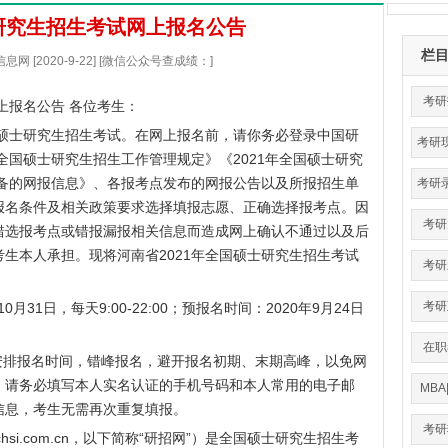
研研究生招生考试网上报名公告
栏
网 [2020-9-22] [微信公众号查成绩：]
考研
上报名公告 各位考生：
硕士研究生招生考试。在网上报名前，请你务必登录中国研
考研
全国硕士研究生招生工作管理规定》《2021年全国硕士研究
准备的网报信息》、各报考点发布的网报公告以及所报招生单
考研
报名条件及相关政策要求选择填报志愿、正确选择报考点。因
考研
错选报考点或错报漏报相关信息而造成网上确认不通过以及后
生本人承担。现将河南省2021年全国硕士研究生招生考试
考研
考研
月31日，每天9:00-22:00；预报名时间：2020年9月24日
在职
排报名时间，错峰报名，避开报名初期、末期高峰，以免网
，请务必填写本人实名认证的手机号码和本人常用的电子邮
MBA
信息，考生无需再次重复填报。
考研
.chsi.com.cn
，以下简称“研招网”）是全国硕士研究生招生考