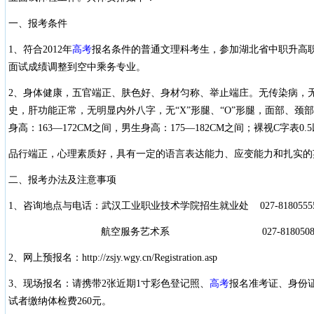
一、报考条件
1、符合2012年
高考
报名条件的普通文理科考生，参加湖北省中职升高
面试成绩调整到空中乘务专业。
2、身体健康，五官端正、肤色好、身材匀称、举止端庄。无传染病，
史，肝功能正常，无明显内外八字，无“X”形腿、“O”形腿，面部、颈
身高：163—172CM之间，男生身高：175—182CM之间；裸视C字表0
品行端正，心理素质好，具有一定的语言表达能力、应变能力和扎实的
二、报考办法及注意事项
1、咨询地点与电话：武汉工业职业技术学院招生就业处 027-8180555
航空服务艺术系 027-81805087 818
2、网上预报名：http://zsjy.wgy.cn/Registration.asp
3、现场报名：请携带2张近期1寸彩色登记照、
高考
报名准考证、身份证
试者缴纳体检费260元。