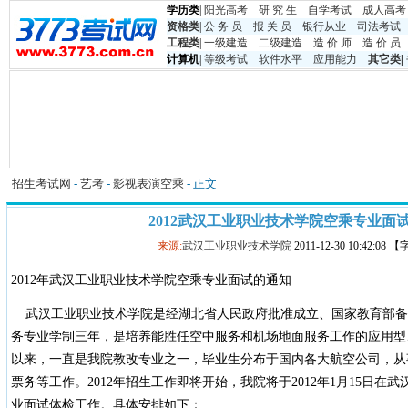
学历类
|
阳光高考
研 究 生
自学考试
成人高考
资格类
|
公 务 员
报 关 员
银行从业
司法考试
工程类
|
一级建造
二级建造
造 价 师
造 价 员
计算机
|
等级考试
软件水平
应用能力
其它类
|
招生考试网
-
艺考
-
影视表演空乘
- 正文
2012武汉工业职业技术学院空乘专业面
来源:
武汉工业职业技术学院
2011-12-30 10:42:08
2012年武汉工业职业技术学院空乘专业面试的通知
武汉工业职业技术学院是经湖北省人民政府批准成立、国家教育部备
务专业学制三年，是培养能胜任空中服务和机场地面服务工作的应用型
以来，一直是我院教改专业之一，毕业生分布于国内各大航空公司，从
票务等工作。2012年招生工作即将开始，我院将于2012年1月15日
业面试体检工作。具体安排如下：