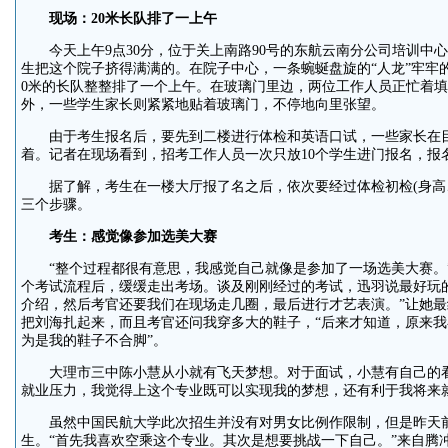
现场：20米长队排了一上午
今天上午9点30分，位于关上南路90号的东航云南分公司培训中
生把这个院子挤得满满的。在院子中心，一条蜿蜒盘旋的“人龙”牢牢
0米的长队整整排了一个上午。在玻璃门里边，两位工作人员正忙着
外，一些学生家长则紧紧地贴着玻璃门，不停地向里张望。
由于考生报名后，要先到二楼进行体检和英语口试，一些家长在目
着。记者在现场看到，招考工作人员一次只放10个学生进门报名，报
据了解，考生在一楼大厅报了名之后，依次要经过体检初检(身高、
三个步骤。
考生：感觉像参加选美大赛
“整个过程都很有意思，我感觉自己就像是参加了一场选美大赛。
个考试流程后，缓缓走出考场。谈及刚刚经过的考试，迅羽说最好玩
介绍，然后考官还要我们在现场走几圈，最后进行才艺表演。”让她
把刘海扎起来，而且考官还问我穿多大的鞋子，“后来才知道，原来
为是我的鞋子不合脚”。
大理市三中陈小慧从小就有飞天梦想。对于面试，小慧有自己的看
就业压力，我觉得上这个专业既可以实现我的梦想，还有利于我将来
虽然中国民航大学此次招生并没有对男女比例作限制，但是昨天前
生。“首先我喜欢空乘这个专业。其次是想要挑战一下自己。”来自腾