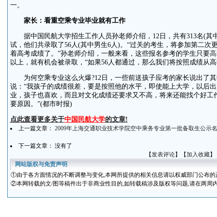
一。
家长：看重空乘专业毕业就有工作
据中国民航大学招生工作人员孙老师介绍，12日，共有313名(其中
试，他们共录取了56人(其中男生6人)。“过关的考生，将参加第二
着高考成绩了。”孙老师介绍，一般来看，这些报名参考的学生只要
高
以上，就有机会被录取，“如果56人都通过，那么我们将按照成绩从高
为何空乘专业这么火爆?12日，一些前送孩子应考的家长说出了其
说：“我孩子的成绩很差，要是按照他的水平，即使能上大学，以后
业，孩子也喜欢，而且对文化成绩还要求又不高，将来还能找个好工
要原因。”(都市时报)
点此查看更多关于
中国民航大学
的文章!
上一篇文章：
2009年上海交通职业技术学院空中乘务专业第一批备取生公示
下一篇文章： 没有了
【
发表评论
】【
加入收藏
】
网站版权与免责声明
①
由于各方面情况的不断调整与变化
,本网所提供的相关信息请以权威部门公布的
②本网转载的文/图等稿件出于非商业性目的,如转载稿涉及版权等问题,请在两周内