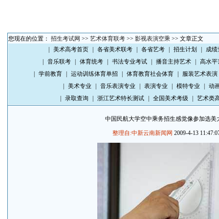
您现在的位置：
招生考试网
>>
艺术体育联考
>>
影视表演空乘
>> 文章正文
|
美术高考首页
|
各省美术联考
|
各省艺考
|
招生计划
|
成绩
|
音乐联考
|
体育统考
|
书法专业考试
|
播音主持艺术
|
高水平
|
学前教育
|
运动训练体育单招
|
体育教育社会体育
|
服装艺术表演
|
美术专业
|
音乐表演专业
|
表演专业
|
模特专业
|
动
|
录取查询
|
浙江艺术特长测试
|
全国美术考级
|
艺术类
中国民航大学空中乘务招生感觉像参加选美
整理自:中新云南新闻网
2009-4-13 11:47:0