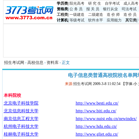
学历类
|
阳光高考
研 究 生
自学考试
成人高考
资格类
|
公 务 员
报 关 员
银行从业
司法考试
工程类
|
一级建造
二级建造
造 价 师
造 价 员
计算机
|
等级考试
软件水平
应用能力
其它类
|
招生考试网
-
高校信息
-
资料库
- 正文
电子信息类普通高校院校名单网
来源:
招生考试网
2009-3-8 11:02:54 【字体:
本科
院校
北京电子科技学院
http://www.besti.edu.cn/
北京信息科技大学
http://www.biti.edu.cn/
南京信息工程大学
http://www.nuist.edu.cn/newindex/
杭州电子科技大学
http://www.hdu.edu.cn/
桂林电子科技大学
http://www.gliet.edu.cn/