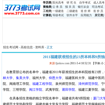
学历类
|
阳光高考
研 究 生
自学考试
成人高考
资格类
|
公 务 员
报 关 员
银行从业
司法考试
工程类
|
一级建造
二级建造
造 价 师
造 价 员
计算机
|
等级考试
软件水平
应用能力
其它类
|
招生考试网
-
高校信息
-
资料库
- 正文
2011福建获准招生的23所本科和9所
来源:
fjzsksw.com
2011-5-4 10:52:31 【字体:
在教育部公布的名单中，福建省2011年获准招生的本科院校有23所
林大学
、
集美大学
、福州大学、
仰恩大学
、福建医科大学、福建中医药
院、闽南理工学院、
福建工程学院
、泉州师范学院、
漳州师范学院
、宁
学院、三明学院、
闽江学院
、武夷学院、
莆田学院
、福建江夏学院、福
在具备招生资格的独立学院名单中，福建省共有9所院校：
厦门大
建师范大学协和学院、福建农林大学东方学院、福建师范大学闽南科技