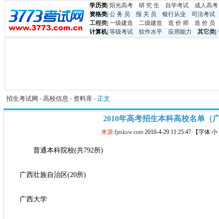
学历类
|
阳光高考
研 究 生
自学考试
成人高考
资格类
|
公 务 员
报 关 员
银行从业
司法考试
工程类
|
一级建造
二级建造
造 价 师
造 价 员
计算机
|
等级考试
软件水平
应用能力
其它类
|
招生考试网
-
高校信息
-
资料库
- 正文
2010年高考招生本科高校名单（
来源:
fjzsksw.com
2010-4-29 11:25:47 【字体:
普通本科院校(共792所)
广西壮族自治区(20所)
广西大学