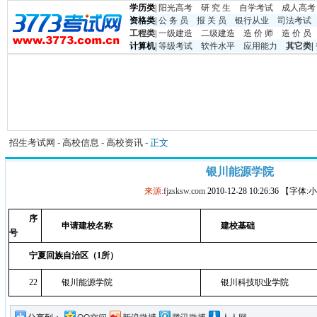
学历类
|
阳光高考
研 究 生
自学考试
成人高考
资格类
|
公 务 员
报 关 员
银行从业
司法考试
工程类
|
一级建造
二级建造
造 价 师
造 价 员
计算机
|
等级考试
软件水平
应用能力
其它类
|
招生考试网
-
高校信息
-
高校资讯
- 正文
银川能源学院
来源:
fjzsksw.com
2010-12-28 10:26:36 【字体
序
申请建校名称
建校基础
号
宁夏回族自治区（1所）
22
银川能源学院
银川科技职业学院