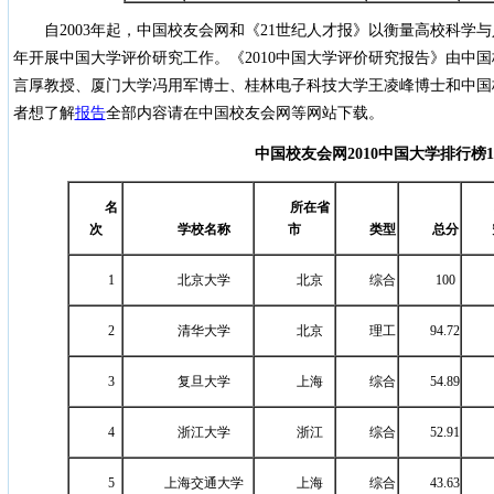
自2003年起，中国校友会网和《21世纪人才报》以衡量高校科学
年开展中国大学评价研究工作。《2010中国大学评价研究报告》由中
言厚教授、厦门大学冯用军博士、桂林电子科技大学王凌峰博士和中国
者想了解
报告
全部内容请在中国校友会网等网站下载。
中国校友会网
2010
中国大学排行榜
1
名
所在省
次
学校名称
市
类型
总分
1
北京大学
北京
综合
100
2
清华大学
北京
理工
94.72
3
复旦大学
上海
综合
54.89
4
浙江大学
浙江
综合
52.91
5
上海交通大学
上海
综合
43.63