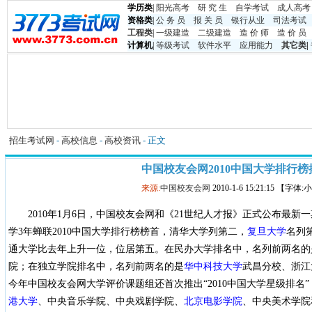
学历类
|
阳光高考
研 究 生
自学考试
成人高考
资格类
|
公 务 员
报 关 员
银行从业
司法考试
工程类
|
一级建造
二级建造
造 价 师
造 价 员
计算机
|
等级考试
软件水平
应用能力
其它类
|
招生考试网
-
高校信息
-
高校资讯
- 正文
中国校友会网2010中国大学排行榜
来源:
中国校友会网
2010-1-6 15:21:15 【字体
2010年1月6日，中国校友会网和《21世纪人才报》正式公布最
学3年蝉联2010中国大学排行榜榜首，清华大学列第二，
复旦大学
名列
通大学比去年上升一位，位居第五。在民办大学排名中，名列前两名的
院；在独立学院排名中，名列前两名的是
华中科技大学
武昌分校、浙江
今年中国校友会网大学评价课题组还首次推出“2010中国大学星级排名
港大学
、中央音乐学院、中央戏剧学院、
北京电影学院
、中央美术学院