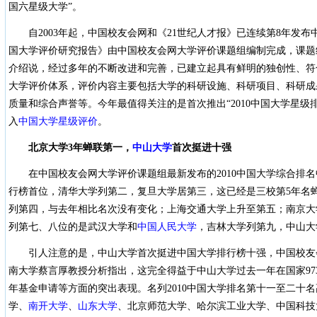
国六星级大学”。
自2003年起，中国校友会网和《21世纪人才报》已连续第8年发布中
国大学评价研究报告》由中国校友会网大学评价课题组编制完成，课题
介绍说，经过多年的不断改进和完善，已建立起具有鲜明的独创性、符
大学评价体系，评价内容主要包括大学的科研设施、科研项目、科研成
质量和综合声誉等。今年最值得关注的是首次推出“2010中国大学星级
入
中国大学星级评价
。
北京大学
3
年蝉联第一，
中山大学
首次挺进十强
在中国校友会网大学评价课题组最新发布的2010中国大学综合排名
行榜首位，清华大学列第二，复旦大学居第三，这已经是三校第5年名
列第四，与去年相比名次没有变化；上海交通大学上升至第五；南京大
列第七、八位的是武汉大学和
中国人民大学
，吉林大学列第九，中山大
引人注意的是，中山大学首次挺进中国大学排行榜十强，中国校友
南大学蔡言厚教授分析指出，这完全得益于中山大学过去一年在国家97
年基金申请等方面的突出表现。名列2010中国大学排名第十一至二十
学、
南开大学
、
山东大学
、北京师范大学、哈尔滨工业大学、中国科技