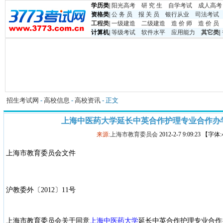
学历类
|
阳光高考
研 究 生
自学考试
成人高考
资格类
|
公 务 员
报 关 员
银行从业
司法考试
工程类
|
一级建造
二级建造
造 价 师
造 价 员
计算机
|
等级考试
软件水平
应用能力
其它类
|
招生考试网
-
高校信息
-
高校资讯
- 正文
上海中医药大学延长中英合作护理专业合作办
来源:
上海市教育委员会
2012-2-7 9:09:23 【字
上海市教育委员会文件
沪教委外〔2012〕11号
上海市教育委员会关于同意
上海中医药大学
延长中英合作护理专业合作