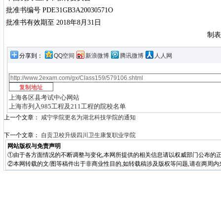
批准书编号 PDE31GB3A20030571O
批准书有效期至 2018年8月31日
制表时间：2012年
分享到：
QQ空间
新浪微博
腾讯微博
人人网
上海各区县考试中心网站
上海市列入985工程及211工程的院校名单
上一个文章：
咸宁学院更名为湖北科技学院的通知
下一个文章：
自贡卫校升级四川卫生康复职业学院
网站版权与免责声明
①由于各方面情况的不断调整与变化,本网所提供的相关信息请以权威部门公布的正
②本网转载的文/图等稿件出于非商业性目的,如转载稿涉及版权等问题,请在两周内