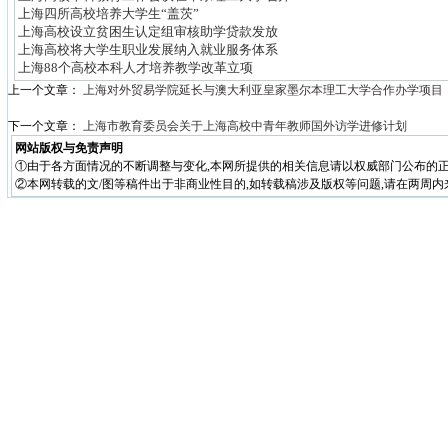
上海四所高校培养大学生“盖茨”
上海高校设立贫困生认定组审核助学贷款发放
上海高校将大学生职业发展纳入就业服务体系
上海88个高校本科人才培养教学改革立项
上一个文章：
上海对外贸易学院延长与澳大利亚皇家墨尔本理工大学合作办学项目
下一个文章：
上海市教育委员会关于上海高校中青年教师国外访学进修计划
网站版权与免责声明
①由于各方面情况的不断调整与变化,本网所提供的相关信息请以权威部门公布的正
②本网转载的文/图等稿件出于非商业性目的,如转载稿涉及版权等问题,请在两周内