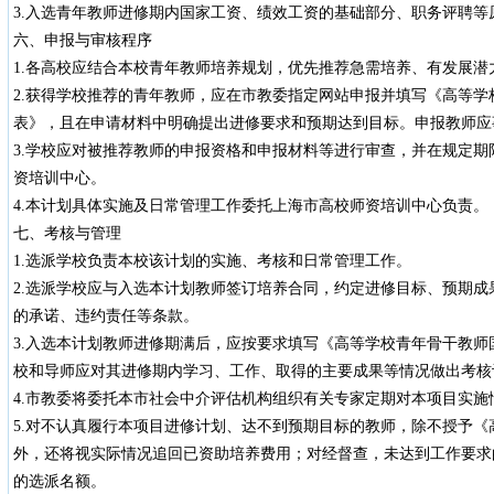
3.入选青年教师进修期内国家工资、绩效工资的基础部分、职务评聘等
六、申报与审核程序
1.各高校应结合本校青年教师培养规划，优先推荐急需培养、有发展
2.获得学校推荐的青年教师，应在市教委指定网站申报并填写《高等学
表》，且在申请材料中明确提出进修要求和预期达到目标。申报教师应
3.学校应对被推荐教师的申报资格和申报材料等进行审查，并在规定
资培训中心。
4.本计划具体实施及日常管理工作委托上海市高校师资培训中心负责。
七、考核与管理
1.选派学校负责本校该计划的实施、考核和日常管理工作。
2.选派学校应与入选本计划教师签订培养合同，约定进修目标、预期
的承诺、违约责任等条款。
3.入选本计划教师进修期满后，应按要求填写《高等学校青年骨干教
校和导师应对其进修期内学习、工作、取得的主要成果等情况做出考核
4.市教委将委托本市社会中介评估机构组织有关专家定期对本项目实施
5.对不认真履行本项目进修计划、达不到预期目标的教师，除不授予《
外，还将视实际情况追回已资助培养费用；对经督查，未达到工作要求
的选派名额。