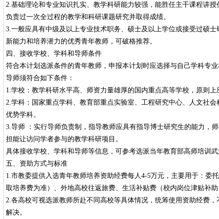
2.基础理论和专业知识扎实、教学科研能力较强，能胜任主干课程讲
负责过一次全过程的教学和科研课题研究并取得成绩。
3.一般应具有中级及以上专业技术职务、硕士及以上学位或接受过硕
新能力和培养潜力的优秀青年教师，可破格推荐。
四、接收学校、学科和导师条件
符合本计划选派条件的青年教师，申报本计划时应选择与自己学科专业
导师须符合如下条件：
1.学校：教学科研水平高、师资力量雄厚的国内重点高等学校，原则上应
2.学科：国家重点学科、教育部重点实验室、工程研究中心、人文社
优势学科。
3.导师 ：实行导师负责制，指导教师应具有指导博士研究生的能力，
担能让访问学者参与的教学科研项目。
具体接收学校、学科和导师等信息，可参考选派当年教育部高师培训武
五、资助方式与标准
1.市教委提供入选青年教师培养资助经费每人4-5万元，主要用于：委
取培养费为准）、外地高校往返旅费、生活补贴费（校内岗位津贴补助
2.各高校可视选派教师所赴不同高校等具体情况，统筹使用资助经费
解决。