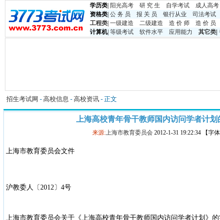
学历类
|
阳光高考
研 究 生
自学考试
成人高考
资格类
|
公 务 员
报 关 员
银行从业
司法考试
工程类
|
一级建造
二级建造
造 价 师
造 价 员
计算机
|
等级考试
软件水平
应用能力
其它类
|
招生考试网
-
高校信息
-
高校资讯
- 正文
上海高校青年骨干教师国内访问学者计划
来源:
上海市教育委员会
2012-1-31 19:22:34 【
上海市教育委员会文件
沪教委人〔2012〕4号
上海市教育委员会关于《上海高校青年骨干教师国内访问学者计划》的