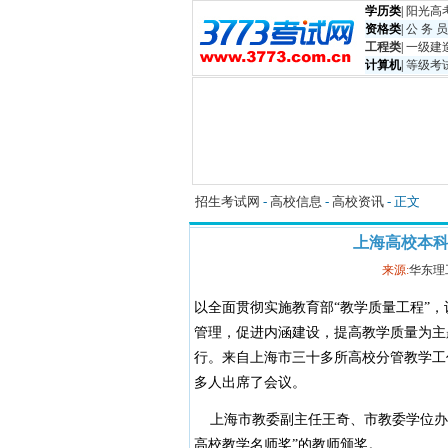
学历类
|
阳光高
资格类
|
公 务 员
工程类
|
一级建
计算机
|
等级考
招生考试网
-
高校信息
-
高校资讯
- 正文
上海高校本
来源:
华东理
以全面贯彻实施教育部“教学质量工程”
管理，促进内涵建设，提高教学质量为主题
行。来自上海市三十多所高校分管教学工
多人出席了会议。
上海市教委副主任王奇、市教委学位办主
高校教学名师奖”的教师颁奖。