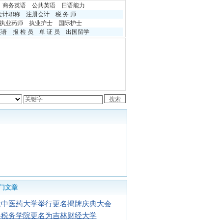
商务英语
公共英语
日语能力
会计职称
注册会计
税 务 师
执业药师
执业护士
国际护士
英语
报 检 员
单 证 员
出国留学
门文章
建中医药大学举行更名揭牌庆典大会
春税务学院更名为吉林财经大学