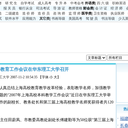
考
研 究 生
自学考试
成人高考
专 升 本
中考
会考
外语类|
四 六 级
职称英语
报 关 员
银行从业
司法考试
导 游 证
教师资格
财会类|
会 计 证
经 济 师
造
二级建造
造 价 师
造 价 员
咨 询 师
监 理 师
医学类|
卫生资格
执业医师
试
软件水平
应用能力
其它类
|
书画等级
美国高考
驾 驶 员
书法等级
少儿
科教育工作会议在华东理工大学召开
工大学
2007-11-2 10:54:35 【字体:小 大】
，认真总结上海高校教育教学改革经验，表彰教学名师，加强教学
的“2007年上海高校本科教学工作会议”近日在华东理工大学举
作的副校长、教务处长和第三届上海高校教学名师奖获得者共120
热
·
福
任田蔚凤、市教委高教处副处长傅建勤等为50位获“第三届上海
·
长