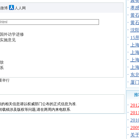
·
襄
·
孝
讯微博
人人网
·
黄
·
黄
·
沈阳
国外访学进修
·
1
实施意见
·
上
·
上
·
上
放
·
上
系
·
东北
重举行
·
厦门
推
供的相关信息请以权威部门公布的正式信息为准.
·
20
转载稿涉及版权等问题,请在两周内来电联系.
·
20
·
20
·
20
·
关于