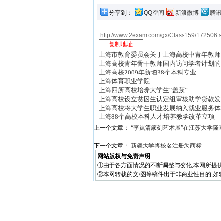
分享到：
QQ空间
新浪微博
腾
上海市教育委员会关于上海高校中青年教师
上海高校青年骨干教师国内访问学者计划的
上海高校2009年新增38个本科专业
上海体育职业学院
上海四所高校培养大学生“盖茨”
上海高校设立贫困生认定组审核助学贷款发
上海高校将大学生职业发展纳入就业服务体
上海88个高校本科人才培养教学改革立项
上一个文章：
“李岚清篆刻艺术展”在江苏大学隆
下一个文章：
新疆大学将校名注册为商标
网站版权与免责声明
①由于各方面情况的不断调整与变化,本网所提
②本网转载的文/图等稿件出于非商业性目的,如