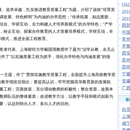
·
QS
、追求卓越，扎实推进教育质量工程”为题，介绍了该校“培育英
·
20
调发展、特色鲜明”为内涵的办学思想；“传承拓展，励志图新，
·
20
结合、学研互动，全力构建人才培养新模式”的办学特色；“产学
·
西
，校企互动、探索合作教育的人才质量培养模式，学研互动，丰
·
中国志
养模式，推进全面工程教育。
·
常
·
齐鲁
奖者代表、上海财经大学戴国强教授作了题为“治学从教，永无止
·
西安
农作了“以实施质量工程为抓手，强化办学特色与内涵发展”的报
·
苏
·
昆
·
宁
一主题，作了“贯彻实施教学质量工程，全面提升上海高校教学质
·
安
科教学现状后指出：要提高认识，牢牢把握高等教育新的发展机
·
广
量工程；完善政策，充分调动教师的积极性；整合资源，改善本
教师队伍的整体素质；改进教学方法，以教学手段和模式创新为
最
要，以达到快出人才、多出人才的目的。
·
自
·
上
·
咸