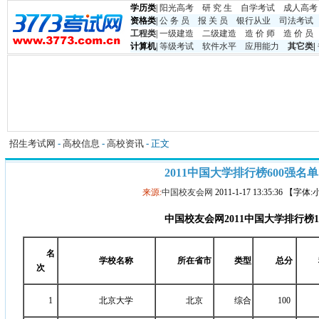
学历类
|
阳光高考
研 究 生
自学考试
成人高考
资格类
|
公 务 员
报 关 员
银行从业
司法考试
工程类
|
一级建造
二级建造
造 价 师
造 价 员
计算机
|
等级考试
软件水平
应用能力
其它类
|
招生考试网
-
高校信息
-
高校资讯
- 正文
2011中国大学排行榜600强名单
来源:
中国校友会网
2011-1-17 13:35:36 【字体
中国校友会网
2011
中国大学排行榜
1
名
学校名称
所在省市
类型
总分
次
1
北京大学
北京
综合
100