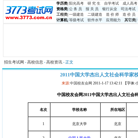
学历类
|
阳光高考
研 究 生
自学考试
成人高考
资格类
|
公 务 员
报 关 员
银行从业
司法考试
工程类
|
一级建造
二级建造
造 价 师
造 价 员
计算机
|
等级考试
软件水平
应用能力
其它类
|
招生考试网
-
高校信息
-
高校资讯
- 正文
2011中国大学杰出人文社会科学家
来源:
中国校友会网
2011-1-17 13:42:11 【字体
中国校友会网
2011
中国大学杰出人文社会
名次
学校名称
所在地区
1
北京大学
北京