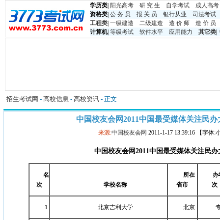
学历类
|
阳光高考
研 究 生
自学考试
成人高考
资格类
|
公 务 员
报 关 员
银行从业
司法考试
工程类
|
一级建造
二级建造
造 价 师
造 价 员
计算机
|
等级考试
软件水平
应用能力
其它类
|
招生考试网
-
高校信息
-
高校资讯
- 正文
中国校友会网2011中国最受媒体关注民
来源:
中国校友会网
2011-1-17 13:39:16 【字体
中国校友会网
2011
中国最受媒体关注民办
名
所在
办
次
学校名称
省市
次
1
北京吉利大学
北京