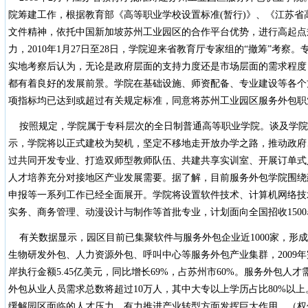
院筹建工作，根据教育部《高等职业学校设置标准(暂行)》、《江苏省
文件精神，依托中国新加坡苏州工业园区的合作平台优势，进行高起点
力，2010年1月27日至28日，学院迎来省教育厅专家组的“撤筹”考
实地考察后认为，无论是政府层面的支持力度还是市场层面的需求程度
都有着良好的发展前景。学院在基础设施、师资配备、专业建设等各个
项指标均已达到或超过有关规定标准，同意将苏州工业园区服务外包职
按照规定，学院属于专科层次的全日制普通高等职业学院。谈及学院
示，学院将以正式建校为契机，坚定不移地走开放办学之路，推动政府
过共同开发专业、打造双师型教师队伍、共建共享实训室、开展订单式
人才培养充分对接地区产业发展需要。据了解，目前服务外包学院围绕
申报等一系列工作已经全面展开。学院将设置软件技术、计算机网络技
实务、商务管理、动漫设计与制作等首批专业，计划面向全国招收150
有关数据显示，园区目前已集聚软件与服务外包企业近1000家，形
生物研发外包、人力资源外包、呼叫中心等服务外包产业集群，2009年
岸执行金额5.45亿美元，同比增长69%，占苏州市60%。服务外包人才
外包从业人员需求总数将超过10万人，其中大专以上学历占比80%以
缓解园区面临的人才压力，有力推进产业转型方面发挥巨大作用。（权