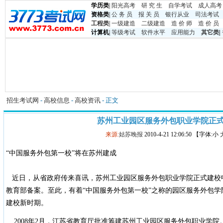
学历类
|
阳光高考
研 究 生
自学考试
成人高考
资格类
|
公 务 员
报 关 员
银行从业
司法考试
工程类
|
一级建造
二级建造
造 价 师
造 价 员
计算机
|
等级考试
软件水平
应用能力
其它类
|
招生考试网
-
高校信息
-
高校资讯
- 正文
苏州工业园区服务外包职业学院正
来源:
姑苏晚报
2010-4-21 12:06:50 【字体:小
“中国服务外包第一校”将在苏州建成
近日，从省政府传来喜讯，苏州工业园区服务外包职业学院正式建校
教育部备案。至此，有着“中国服务外包第一校”之称的园区服务外包学
建校新时期。
2008年2月，江苏省教育厅批准筹建苏州工业园区服务外包职业学院