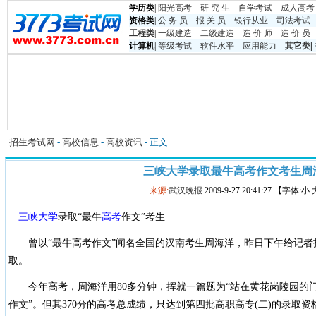
学历类
|
阳光高考
研 究 生
自学考试
成人高考
资格类
|
公 务 员
报 关 员
银行从业
司法考试
工程类
|
一级建造
二级建造
造 价 师
造 价 员
计算机
|
等级考试
软件水平
应用能力
其它类
|
招生考试网
-
高校信息
-
高校资讯
- 正文
三峡大学录取最牛高考作文考生周
来源:
武汉晚报
2009-9-27 20:41:27 【字体:小
三峡大学
录取“最牛
高考
作文”考生
曾以“最牛高考作文”闻名全国的汉南考生周海洋，昨日下午给记者
取。
今年高考，周海洋用80多分钟，挥就一篇题为“站在黄花岗陵园的门
作文”。但其370分的高考总成绩，只达到第四批高职高专(二)的录取资