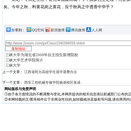
矣。今年之秋，料黄花岗之黄花，应于秋风之中透香中华乎？
分享到：
QQ空间
新浪微博
腾讯微博
人人网
三峡大学为湖北省2009年自主招生新增院校
三峡大学艺术学院简介
三峡大学
上一个文章：
江西省民办高校学生退学退费办法
下一个文章：
西安工程机械专修学院杨凌校区落成
网站版权与免责声明
①由于各方面情况的不断调整与变化,本网所提供的相关信息请以权威部门公布的正
②本网转载的文/图等稿件出于非商业性目的,如转载稿涉及版权等问题,请在两周内