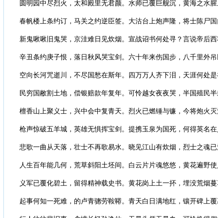
圆明园中尽烈火，太和殿里无君颜。水师已覆巨舰沉，黄海之水腥
春帆楼上条约订，马关之约逆臣签。大沽台上炮声隆，将士陈尸国
新鬼啾啾旧鬼哭，京洼难日见炊烟。宣战诏书何处寻？言说帝后西
辛丑条约庚子恨，落日秋风哭宝剑。六十年来伤国步，八千里外吊
空向长河咒逝川，不尽国愁在斯年。四万万人齐下泪，天涯何处是
民穷国敝割土地，偿银赔款年复年。可怜越女夜夜哭，半国殖民半
檀香山上聚义士，兴中会中复青天。烈火已燃锤与镰，今将炮火灭
枪声惊破五羊城，英雄无惧挥宝剑。提携玉泉为国死，何得英名在
悲歌一曲从天落，壮士不再歌易水。晓见江山有炊烟，烈士之魂已
人生百年能几何，荒草斜阳土坯间。白云片片魂悠悠，黄花遍野使
义军已覆化碧土，留得精神载史书。黄花岗上土一抔，埋没荒烟蔓
起事何知一死难，的卢青骢劳鞍鞯。青天白日满地红，镶开碑上覆