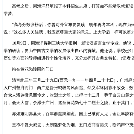
高考之后，周海洋只填报了本科招生志愿，打算如不能录取就复读
学梦。
“高考分数张榜后，你曾对外宣布要复读，明年再考本科，现在为何又
说：“这么多人关注我，我应该尊重大家的意见。上大学后一样可以努力
10月9日，周海洋将到三峡大学报到，就读汉语言文学专业。他说
学的研读，要为中国古文学的发展做出自己的贡献。他还说，学校已针
历史等方面的导师组进行个性化培养，充分发挥其古典文特长。(记者 高道
站在黄花岗陵园的门口
清宣统三年三月二十九日(西元一九一一年四月二十七日)，广州起
入广州督府衙门，两广总督张鸣歧闻风而逃。然义军终因寡不敌众，数
命党人潘达微见而怜之，收烈士之骸，止得七十二具，葬于白云山麓之
月，会天大雪，余滞于广州，遂至黄花岗七十二烈士之陵。止于其门，
赤焰难明赤县天，百年群魔舞翩跹。国土已破何人见，金瓯早缺有
皇祚不复天威去，天朝迷梦化为烟。五口通商香港失，断鸿声中夷