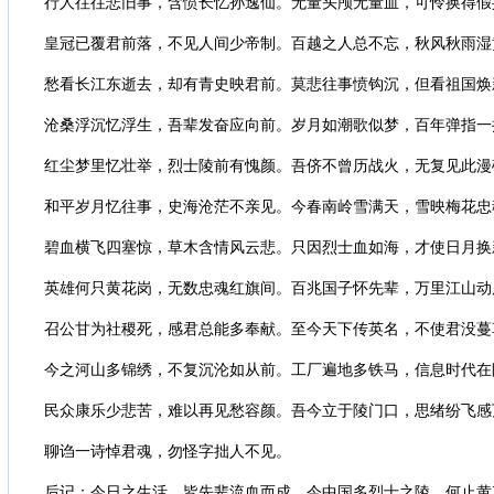
行人往往悲旧事，含愤长忆孙逸仙。无量头颅无量血，可怜换得假
皇冠已覆君前落，不见人间少帝制。百越之人总不忘，秋风秋雨湿
愁看长江东逝去，却有青史映君前。莫悲往事愤钩沉，但看祖国焕
沧桑浮沉忆浮生，吾辈发奋应向前。岁月如潮歌似梦，百年弹指一
红尘梦里忆壮举，烈士陵前有愧颜。吾侪不曾历战火，无复见此漫
和平岁月忆往事，史海沧茫不亲见。今春南岭雪满天，雪映梅花忠
碧血横飞四塞惊，草木含情风云悲。只因烈士血如海，才使日月换
英雄何只黄花岗，无数忠魂红旗间。百兆国子怀先辈，万里江山动
召公甘为社稷死，感君总能多奉献。至今天下传英名，不使君没蔓
今之河山多锦绣，不复沉沦如从前。工厂遍地多铁马，信息时代在
民众康乐少悲苦，难以再见愁容颜。吾今立于陵门口，思绪纷飞感
聊诌一诗悼君魂，勿怪字拙人不见。
后记：今日之生活，皆先辈流血而成，今中国多烈士之陵，何止黄