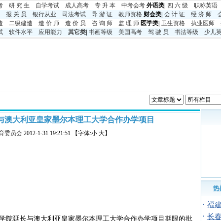
考
研 究 生
自学考试
成人高考
专 升 本
中考
会考
外语类|
四 六 级
职称英语
报 关 员
银行从业
司法考试
导 游 证
教师资格
财会类|
会 计 证
经 济 师
造
二级建造
造 价 师
造 价 员
咨 询 师
监 理 师
医学类|
卫生资格
执业医师
试
软件水平
应用能力
其它类
|
书画等级
美国高考
驾 驶 员
书法等级
少儿
与澳大利亚皇家墨尔本理工大学合作办学项目
育委员会
2012-1-31 19:21:51 【字体:小 大】
热
·
福
·
长
学院延长与澳大利亚皇家墨尔本理工大学合作办学项目期限的批