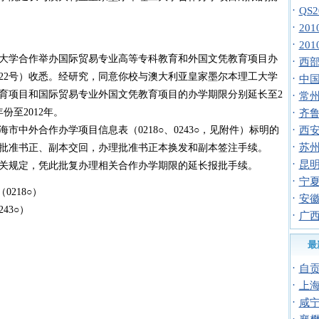
·
QS
·
20
·
20
大学合作举办国际贸易专业高等专科教育和外国文凭教育项目办
·
西
和222号）收悉。经研究，同意你校与澳大利亚皇家墨尔本理工大学
·
中国志
育项目和国际贸易专业外国文凭教育项目的办学期限分别延长至2
·
常
年份至2012年。
·
齐鲁
·
中外合作办学项目信息表（0218○、0243○，见附件）标明的
西安
·
苏
批准书正、副本交回，办理批准书正本换发和副本签注手续。
·
昆
相关规定，凭此批复办理相关合作办学期限的延长报批手续。
·
宁
218○）
·
安
43○）
·
广
最
·
自
·
上
·
咸