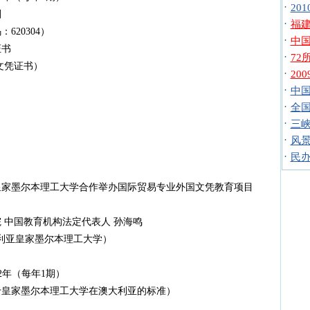
·
20
划
·
福
20304）
·
中国
证书
·
7
商务文凭证书）
·
20
·
中
·
全
·
三
·
风景
·
民办
皇家墨尔本理工大学合作举办国际贸易专业外国文凭教育项目
 中国教育机构法定代表人 孙海鸣
lia（澳大利亚皇家墨尔本理工大学）
12年（每年1期）
于皇家墨尔本理工大学在澳大利亚的标准）