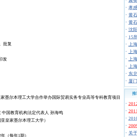
·
襄
·
孝
·
黄
·
黄
·
沈阳
·
1
 批复
·
上
·
上
·
上
日印发
·
上
·
东北
·
厦门
推
皇家墨尔本理工大学合作举办国际贸易实务专业高等专科教育项目
·
20
·
20
 中国教育机构法定代表人 孙海鸣
·
20
ia（澳大利亚皇家墨尔本理工大学）
·
20
·
关于
12年（每年1期）