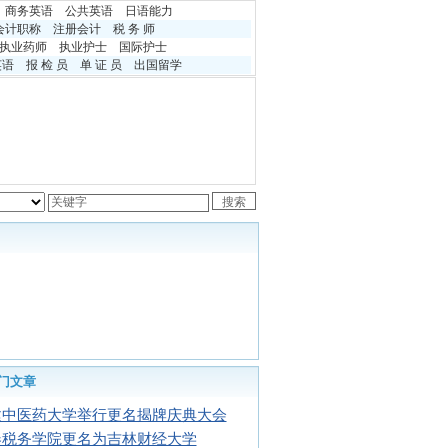
商务英语
公共英语
日语能力
会计职称
注册会计
税 务 师
执业药师
执业护士
国际护士
英语
报 检 员
单 证 员
出国留学
门文章
建中医药大学举行更名揭牌庆典大会
春税务学院更名为吉林财经大学