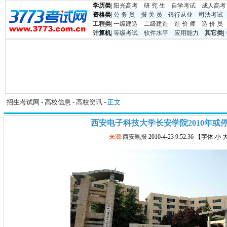
学历类
|
阳光高考
研 究 生
自学考试
成人高考
资格类
|
公 务 员
报 关 员
银行从业
司法考试
工程类
|
一级建造
二级建造
造 价 师
造 价 员
计算机
|
等级考试
软件水平
应用能力
其它类
|
招生考试网
-
高校信息
-
高校资讯
- 正文
西安电子科技大学长安学院2010年或
来源:
西安晚报
2010-4-23 9:52:36 【字体:小