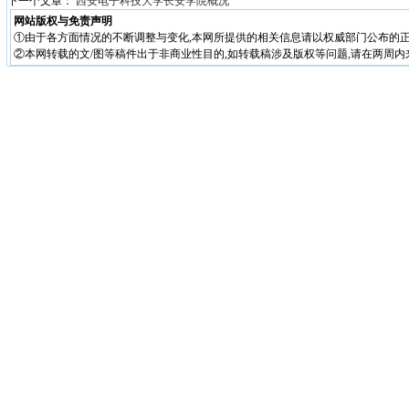
下一个文章：
西安电子科技大学长安学院概况
网站版权与免责声明
①由于各方面情况的不断调整与变化,本网所提供的相关信息请以权威部门公布的正
②本网转载的文/图等稿件出于非商业性目的,如转载稿涉及版权等问题,请在两周内