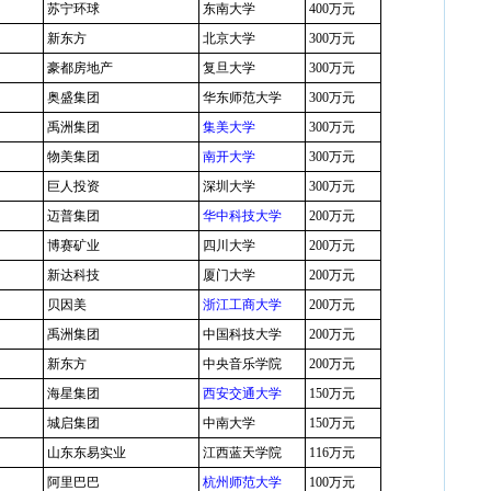
苏宁环球
东南大学
400万元
新东方
北京大学
300万元
豪都房地产
复旦大学
300万元
奥盛集团
华东师范大学
300万元
禹洲集团
集美大学
300万元
物美集团
南开大学
300万元
巨人投资
深圳大学
300万元
迈普集团
华中科技大学
200万元
博赛矿业
四川大学
200万元
新达科技
厦门大学
200万元
贝因美
浙江工商大学
200万元
禹洲集团
中国科技大学
200万元
新东方
中央音乐学院
200万元
海星集团
西安交通大学
150万元
城启集团
中南大学
150万元
山东东易实业
江西蓝天学院
116万元
阿里巴巴
杭州师范大学
100万元