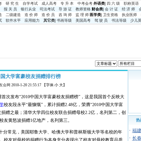
考
研 究 生
自学考试
成人高考
专 升 本
中考
会考
外语类|
四 六 级
职称英语
报 关 员
银行从业
司法考试
导 游 证
教师资格
财会类|
会 计 证
经 济 师
造
二级建造
造 价 师
造 价 员
咨 询 师
监 理 师
医学类|
卫生资格
执业医师
试
软件水平
应用能力
其它类
|
书画等级
美国高考
驾 驶 员
书法等级
少儿
0中国大学富豪校友捐赠排行榜
友会网
2010-1-20 21:55:17 【字体:小 大】
会网首次发布“2010中国大学富豪校友捐赠榜”，这是我国首个反映大
学
校友段永平“最慷慨”，累计捐赠2.48亿，荣膺“2010中国大学富
捐赠之最；清华大学四位校友联合捐赠母校2.2亿，名列第二，创
热
校友黄怒波捐赠1亿地产，名列第三。
·
福
十分常见，美国耶鲁大学、哈佛大学和普林斯顿大学等名校的年
·
长
。校友对母校的捐赠行为本身充分表现出了校友对母校教育品质