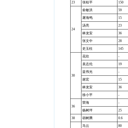
23
张桂平
150
俞敏洪
59
屠海鸣
15
汤亮
23
24
林龙安
36
张文中
28
史玉柱
145
花欣
-
袁志伦
19
蓝伟光
-
30
谢宏
15
林龙安
36
徐小平
-
荣海
-
36
杨树坪
25
38
胡树腾
0.6
马云
80