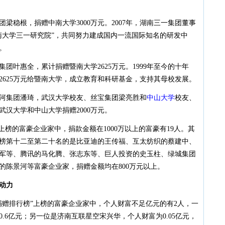
稳根，捐赠中南大学3000万元。2007年，湖南三一集团董事
南大学三一研究院”，共同努力建成国内一流国际知名的研发中
。
叶惠全，累计捐赠暨南大学2625万元。1999年至今的十年
2625万元给暨南大学，成立教育和科研基金，支持其母校发展。
集团潘琦，武汉大学校友、丝宝集团梁亮胜和
中山大学
校友、
汉大学和中山大学捐赠2000万元。
上榜的富豪企业家中，捐款金额在1000万以上的富豪有19人。其
排行榜第十二至第二十名的是比亚迪的王传福、互太纺织的蔡建中、
军等、腾讯的马化腾、张志东等、巨人投资的史玉柱、绿城集团
的陈景河等富豪企业家，捐赠金额均在800万元以上。
动力
捐赠排行榜”上榜的富豪企业家中，个人财富不足亿元的有2人，一
.6亿元；另一位是济南互联星空宋兴华，个人财富为0.05亿元，