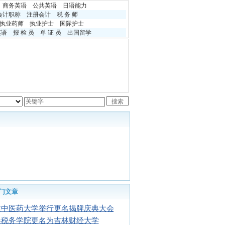
商务英语
公共英语
日语能力
会计职称
注册会计
税 务 师
执业药师
执业护士
国际护士
英语
报 检 员
单 证 员
出国留学
门文章
建中医药大学举行更名揭牌庆典大会
春税务学院更名为吉林财经大学