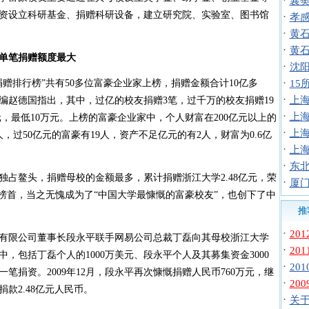
·
襄
资设立科研基金、捐赠科研设备，建立研究院、实验室、图书馆
·
孝
·
黄
·
黄
单笔捐赠额度最大
·
沈阳
·
赠排行榜”共有50多位富豪企业家上榜，捐赠金额合计10亿多
1
·
上
总编赵德国指出，其中，过亿的校友捐赠3笔，过千万的校友捐赠19
·
上
元，最低10万元。上榜的富豪企业家中，个人财富在200亿元以上的
·
上
人，过50亿元的富豪有19人，资产不足亿元的有2人，财富为0.6亿
·
上
·
东北
鳌头，捐赠母校的金额最多，累计捐赠浙江大学2.48亿元，荣
·
厦门
”的榜首，当之无愧成为了“中国大学最慷慨的富豪校友”，也创下了中
推
·
20
有限公司董事长段永平联手网易公司总裁丁磊向其母校浙江大学
·
20
中，包括丁磊个人的1000万美元、段永平个人及其募集资金3000
·
20
笔捐资。2009年12月，段永平再次慷慨捐赠人民币760万元，继
·
20
款2.48亿元人民币。
·
关于