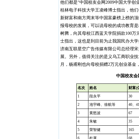
他们都是“中国校友会网2009中国大学
桂林电子科技大学王凌峰博士指出，他们
新财富和南方周末等中国富豪榜上榜的顶
报母校的发展，可以说母校的成功教育是校
树腾，向其母校江西蓝天学院捐款100
士指出，这也是到目前为止我国民办大学接
济南互联星空广告传媒有限公司总经理宋兴
展。另外，值得关注的是义乌工商职业技术
月，杨甫刚也向母校捐赠2万元创业基金
中国校友会
名次
姓名
财富
(
1
段永平
30
2
池宇峰、徐航等
40、4
3
黄怒波
67
4
朱敏
35
5
荣智健
165
6
杜厦
68