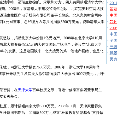
池宇峰、迈瑞生物徐航、宋歌和方方，四人共同捐赠清华大学2.
·
20
赠。2008年，在清华大学建校97周年之际，北京完美时空网络技
·
福
·
圳迈瑞生物医疗电子股份有限公司董事长徐航、北京完美时空网络
中国
·
7
有限公司董事、总经理方方等共同捐款3200万美元，资助清华大学
·
20
·
中
波，捐赠北京大学价值1亿元地产。2008年在北京大学110周
·
全
向北大捐资价值1亿元的大钟寺国际广场地产，并设立“北京大学
·
三
学科的发展。这是建国以来，北大接受的第一笔地产捐赠，也是北
·
风景
·
民办
向浙江大学捐资7600万元。2007年，浙江大学110周年华
董事长朱敏先生及其夫人徐郁清向浙江大学捐出1000万美元，用于
荣智健，在
天津大学
百年校庆之际，香港中信泰富集团董事局主
设立奖教基金。
厦，累计捐赠南京大学3500万元。2008年11月，天津家世界集
大学杜厦图书馆后，又捐款500万元成立“杜厦教育奖励基金”支持母