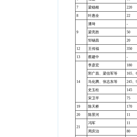
7
梁稳根
220
8
叶惠全
22
潘琦
-
9
梁亮胜
50
邹锡昌
20
12
王传福
350
13
蔡建中
-
李彦宏
180
郭广昌、梁信军等
165、
14
马化腾、张志东等
245、
史玉柱
145
宋卫平
75
19
陈天桥
170
20
陈景河
11
冯军
11
21
周庆治
80