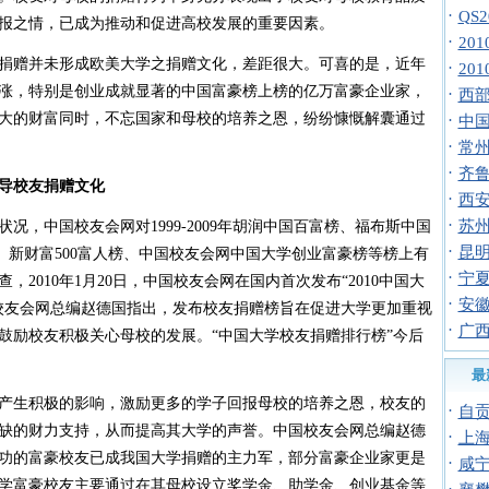
·
QS
报之情，已成为推动和促进高校发展的重要因素。
·
20
赠并未形成欧美大学之捐赠文化，差距很大。可喜的是，近年
·
20
涨，特别是创业成就显著的中国富豪榜上榜的亿万富豪企业家，
·
西
大的财富同时，不忘国家和母校的培养之恩，纷纷慷慨解囊通过
·
中国志
·
常
·
齐鲁
倡导校友捐赠文化
·
西安
·
苏
中国校友会网对1999-2009年胡润中国百富榜、福布斯中国
·
昆
、新财富500富人榜、中国校友会网中国大学创业富豪榜等榜上有
·
宁
2010年1月20日，中国校友会网在国内首次发布“2010中国大
·
安
校友会网总编赵德国指出，发布校友捐赠榜旨在促进大学更加重视
·
广
鼓励校友积极关心母校的发展。“中国大学校友捐赠排行榜”今后
最
生积极的影响，激励更多的学子回报母校的培养之恩，校友的
·
自
缺的财力支持，从而提高其大学的声誉。中国校友会网总编赵德
·
上
功的富豪校友已成我国大学捐赠的主力军，部分富豪企业家更是
·
咸
学富豪校友主要通过在其母校设立奖学金、助学金、创业基金等