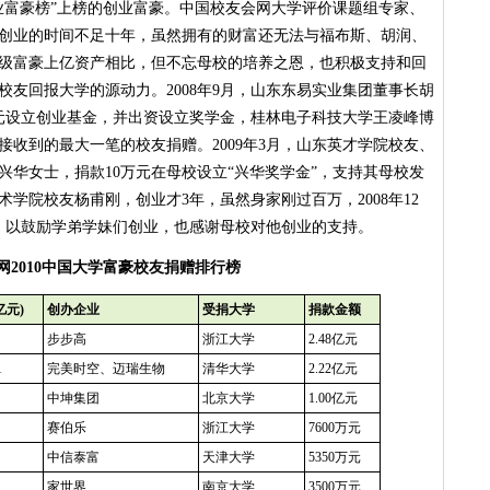
创业富豪榜”上榜的创业富豪。中国校友会网大学评价课题组专家、
创业的时间不足十年，虽然拥有的财富还无法与福布斯、胡润、
级富豪上亿资产相比，但不忘母校的培养之恩，也积极支持和回
友回报大学的源动力。2008年9月，山东东易实业集团董事长胡
万元设立创业基金，并出资设立奖学金，桂林电子科技大学王凌峰博
收到的最大一笔的校友捐赠。2009年3月，山东英才学院校友、
华女士，捐款10万元在母校设立“兴华奖学金”，支持其母校发
学院校友杨甫刚，创业才3年，虽然身家刚过百万，2008年12
，以鼓励学弟学妹们创业，也感谢母校对他创业的支持。
网2010中国大学富豪校友捐赠排行榜
亿元
)
创办企业
受捐大学
捐款金额
步步高
浙江大学
2.48亿元
1
完美时空、迈瑞生物
清华大学
2.22亿元
中坤集团
北京大学
1.00亿元
赛伯乐
浙江大学
7600万元
中信泰富
天津大学
5350万元
家世界
南京大学
3500万元