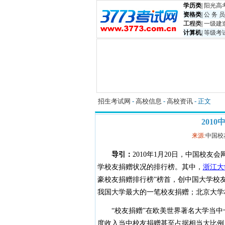
学历类
|
阳光高
资格类
|
公 务 员
工程类
|
一级建
计算机
|
等级考
招生考试网
-
高校信息
-
高校资讯
- 正文
201
来源:
中国校
导引：
2010年1月20日，中国校友
学校友捐赠状况的排行榜。其中，
浙江大
豪校友捐赠排行榜”榜首，创中国大学校友
我国大学最大的一笔校友捐赠；北京大学
“校友捐赠”在欧美世界著名大学当中
度收入当中校友捐赠甚至占据相当大比例