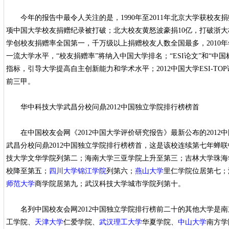
今年的报告中最令人关注的是，1990年至2011年北京大学获校友捐
项中国大学校友捐赠纪录被打破；北大校友黄怒波豪捐10亿，打破浙
学创校友捐赠率全国第一，千万级以上捐赠校友人数全国最多，2010年年
一流大学水平，“校友捐赠率”将纳入中国大学排名；“ESI论文”和“中
指标，引导大学提高自主创新能力和学术水平；2012中国大学ESI-T
前三甲。
华中科技大学武昌分校问鼎2012中国独立学院排行榜榜首
在中国校友会网《2012中国大学评价研究报告》最新公布的2012
武昌分校问鼎2012中国独立学院排行榜榜首，这是该校连续第七年蝉
技大学文华学院列第二；海南大学三亚学院上升至第三；吉林大学珠海
校降至第五；
四川大学锦江学院
列第六；
燕山大学
里仁学院位居第七；
师范大学
商学院居第九；武汉科技大学城市学院列第十。
名列中国校友会网2012中国独立学院排行榜前二十的其他大学是南
工学院、
天津大学
仁爱学院、
武汉理工大学
华夏学院、
中山大学
南方学