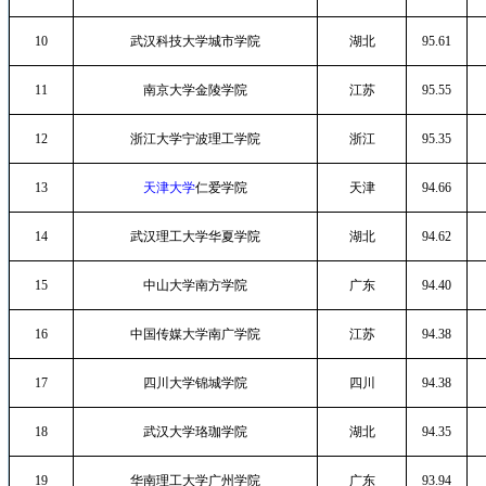
10
武汉科技大学城市学院
湖北
95.61
11
南京大学金陵学院
江苏
95.55
12
浙江大学宁波理工学院
浙江
95.35
13
天津大学
仁爱学院
天津
94.66
14
武汉理工大学华夏学院
湖北
94.62
15
中山大学南方学院
广东
94.40
16
中国传媒大学南广学院
江苏
94.38
17
四川大学锦城学院
四川
94.38
18
武汉大学珞珈学院
湖北
94.35
19
华南理工大学广州学院
广东
93.94