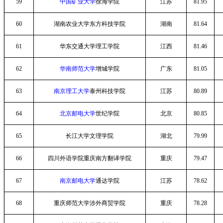
59
中国矿业大学
徐海学院
江苏
81.95
60
湖南农业大学东方科技学院
湖南
81.64
61
华东交通大学理工学院
江西
81.46
62
华南师范大学
增城学院
广东
81.05
63
南京理工大学
泰州科技学院
江苏
80.89
64
北京邮电大学
世纪学院
北京
80.85
65
长江大学文理学院
湖北
79.99
66
四川外语学院重庆南方翻译学院
重庆
79.47
67
南京邮电大学
通达学院
江苏
78.62
68
重庆师范大学涉外商贸学院
重庆
78.28