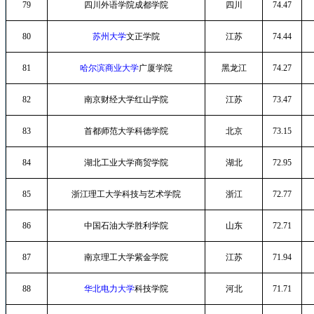
79
四川外语学院成都学院
四川
74.47
80
苏州大学
文正学院
江苏
74.44
81
哈尔滨商业大学
广厦学院
黑龙江
74.27
82
南京财经大学红山学院
江苏
73.47
83
首都师范大学科德学院
北京
73.15
84
湖北工业大学商贸学院
湖北
72.95
85
浙江理工大学科技与艺术学院
浙江
72.77
86
中国石油大学胜利学院
山东
72.71
87
南京理工大学紫金学院
江苏
71.94
88
华北电力大学
科技学院
河北
71.71