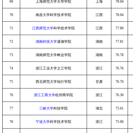
69
上海师范大学天华学院
上海
78.04
70
南昌大学科学技术学院
江西
78.04
71
江西师范大学
科学技术学院
江西
77.89
72
湖南科技大学
潇湘学院
湖南
77.81
73
湖南师范大学树达学院
湖南
76.78
74
浙江工业大学之江学院
浙江
76.76
75
西北师范大学知行学院
甘肃
76.70
76
浙江工商大学
杭州商学院
浙江
76.30
77
三峡大学
科技学院
湖北
75.61
78
宁波大学
科学技术学院
浙江
75.00