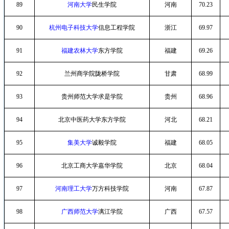
89
河南大学
民生学院
河南
70.23
90
杭州电子科技大学
信息工程学院
浙江
69.97
91
福建农林大学
东方学院
福建
69.26
92
兰州商学院陇桥学院
甘肃
68.99
93
贵州师范大学求是学院
贵州
68.96
94
北京中医药大学东方学院
河北
68.21
95
集美大学
诚毅学院
福建
68.05
96
北京工商大学嘉华学院
北京
68.04
97
河南理工大学
万方科技学院
河南
67.87
98
广西师范大学
漓江学院
广西
67.57