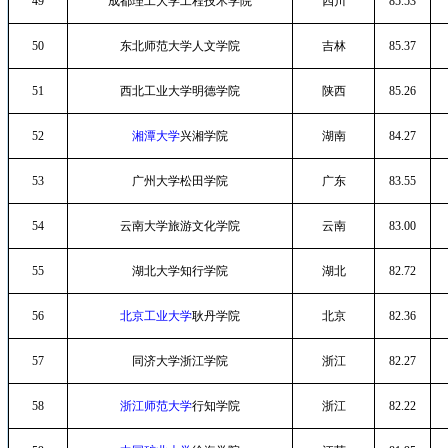
49
成都理工大学工程技术学院
四川
85.53
50
东北师范大学人文学院
吉林
85.37
51
西北工业大学明德学院
陕西
85.26
52
湘潭大学
兴湘学院
湖南
84.27
53
广州大学松田学院
广东
83.55
54
云南大学旅游文化学院
云南
83.00
55
湖北大学知行学院
湖北
82.72
56
北京工业大学
耿丹学院
北京
82.36
57
同济大学浙江学院
浙江
82.27
58
浙江师范大学
行知学院
浙江
82.22