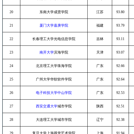
20
东南大学成贤学院
江苏
93.80
21
厦门大学嘉庚学院
福建
93.79
22
长春理工大学光电信息学院
吉林
93.11
23
南开大学
滨海学院
天津
93.07
24
北京理工大学珠海学院
广东
92.66
25
广州大学华软软件学院
广东
92.64
26
电子科技大学中山学院
广东
92.53
27
西安交通大学
城市学院
陕西
92.51
28
大连理工大学城市学院
辽宁
92.38
29
复旦大学上海视觉艺术学院
上海
91.94