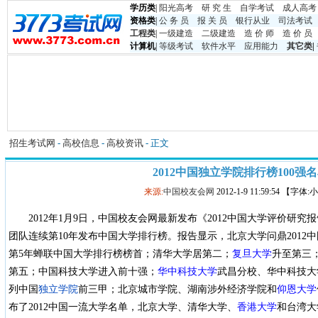
学历类
|
阳光高考
研 究 生
自学考试
成人高考
资格类
|
公 务 员
报 关 员
银行从业
司法考试
工程类
|
一级建造
二级建造
造 价 师
造 价 员
计算机
|
等级考试
软件水平
应用能力
其它类
|
招生考试网
-
高校信息
-
高校资讯
- 正文
2012中国独立学院排行榜100强
来源:
中国校友会网
2012-1-9 11:59:54 【字体
2012年1月9日，中国校友会网最新发布《2012中国大学评价研
团队连续第10年发布中国大学排行榜。报告显示，北京大学问鼎2012
第5年蝉联中国大学排行榜榜首；清华大学居第二；
复旦大学
升至第三
第五；中国科技大学进入前十强；
华中科技大学
武昌分校、华中科技大
列中国
独立学院
前三甲；北京城市学院、湖南涉外经济学院和
仰恩大学
布了2012中国一流大学名单，北京大学、清华大学、
香港大学
和台湾大