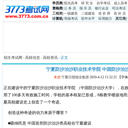
学历类
|
阳光高考
研 究 生
自学考试
成人高考
资格类
|
公 务 员
报 关 员
银行从业
司法考试
工程类
|
一级建造
二级建造
造 价 师
造 价 员
计算机
|
等级考试
软件水平
应用能力
其它类
|
招生考试网
-
高校信息
-
高校资讯
- 正文
宁夏防沙治沙职业技术学院 中国防沙治
来源:
宁夏日报报业集团
2010-4-12 11:52:21 【
正在建设中的宁夏防沙治沙职业技术学院 （中国防沙治沙大学），在
用了100多天有效施工时间，学校的基本框架已形成，8栋教学楼拔地
夏高校建设史上创造了一个奇迹。
创造这种奇迹的动力来源于哪里？
■吸纳民意 中国首所防沙治沙类高校在宁夏建设