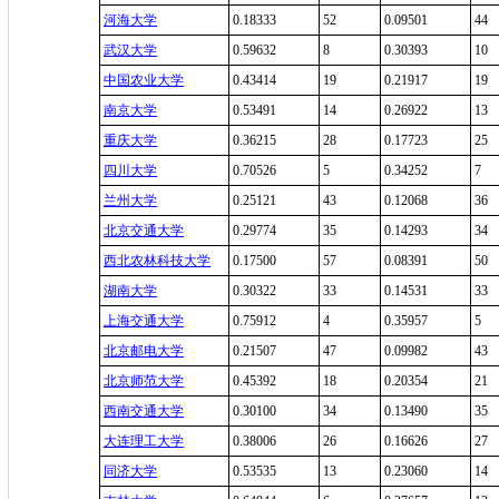
河海大学
0.18333
52
0.09501
44
武汉大学
0.59632
8
0.30393
10
中国农业大学
0.43414
19
0.21917
19
南京大学
0.53491
14
0.26922
13
重庆大学
0.36215
28
0.17723
25
四川大学
0.70526
5
0.34252
7
兰州大学
0.25121
43
0.12068
36
北京交通大学
0.29774
35
0.14293
34
西北农林科技大学
0.17500
57
0.08391
50
湖南大学
0.30322
33
0.14531
33
上海交通大学
0.75912
4
0.35957
5
北京邮电大学
0.21507
47
0.09982
43
北京师范大学
0.45392
18
0.20354
21
西南交通大学
0.30100
34
0.13490
35
大连理工大学
0.38006
26
0.16626
27
同济大学
0.53535
13
0.23060
14