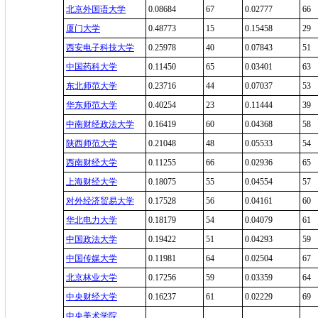
北京外国语大学
0.08684
67
0.02777
66
厦门大学
0.48773
15
0.15458
29
西安电子科技大学
0.25978
40
0.07843
51
中国药科大学
0.11450
65
0.03401
63
东北师范大学
0.23716
44
0.07037
53
华东师范大学
0.40254
23
0.11444
39
中南财经政法大学
0.16419
60
0.04368
58
陕西师范大学
0.21048
48
0.05533
54
西南财经大学
0.11255
66
0.02936
65
上海财经大学
0.18075
55
0.04554
57
对外经济贸易大学
0.17528
56
0.04161
60
华北电力大学
0.18179
54
0.04079
61
中国政法大学
0.19422
51
0.04293
59
中国传媒大学
0.11981
64
0.02504
67
北京林业大学
0.17256
59
0.03359
64
中央财经大学
0.16237
61
0.02229
69
中央美术学院