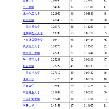
吉林大学
0.64944
6
0.27657
12
中山大学
0.54132
12
0.22380
17
北京化工大学
0.21860
46
0.08889
48
东南大学
0.41845
22
0.16330
28
中国地质大学
0.29372
36
0.11261
41
北京中医药大学
0.13794
63
0.05278
55
上海外国语大学
0.06513
68
0.02445
68
武汉理工大学
0.39570
24
0.14565
32
华南理工大学
0.42230
21
0.15444
30
华中师范大学
0.25238
42
0.09190
47
长安大学
0.22227
45
0.07733
52
中国海洋大学
0.27112
39
0.09432
46
江南大学
0.25376
41
0.08779
49
西南大学
0.32568
29
0.10725
42
东北林业大学
0.15989
62
0.05202
56
中国石油大学
0.57784
10
0.18796
23
南开大学
0.45458
17
0.14665
31