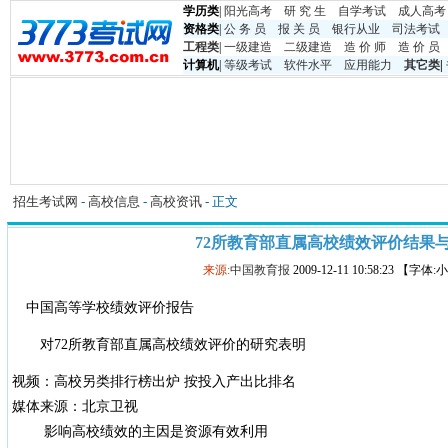
学历类
|
阳光高考
研 究 生
自学考试
成人高考
资格类
|
公 务 员
报 关 员
银行从业
司法考试
工程类
|
一级建造
二级建造
造 价 师
造 价 员
计算机
|
等级考试
软件水平
应用能力
其它类
|
招生考试网
-
高校信息
-
高校资讯
- 正文
72所教育部直属高校绩效评价结果
来源:
中国教育报
2009-12-11 10:58:23 【字体
中国高等学校绩效评价报告
对72所教育部直属高校绩效评价的研究表明
视频：高校另类排行榜出炉 按投入产出比排名
媒体来源：北京卫视
影响高校绩效的主因是资源有效利用