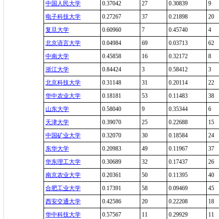
中国人民大学
0.37042
27
0.30839
9
电子科技大学
0.27267
37
0.21898
20
复旦大学
0.60960
7
0.45740
4
北京语言大学
0.04984
69
0.03713
62
中南大学
0.45858
16
0.32172
8
浙江大学
0.84424
3
0.58412
3
北京科技大学
0.31148
31
0.20114
22
华中农业大学
0.18181
53
0.11483
38
山东大学
0.58040
9
0.35344
6
天津大学
0.39070
25
0.22688
15
中国矿业大学
0.32070
30
0.18584
24
东华大学
0.20983
49
0.11967
37
华东理工大学
0.30689
32
0.17437
26
南京农业大学
0.20361
50
0.11395
40
合肥工业大学
0.17391
58
0.09469
45
西安交通大学
0.42586
20
0.22208
18
华中科技大学
0.57567
11
0.29929
11