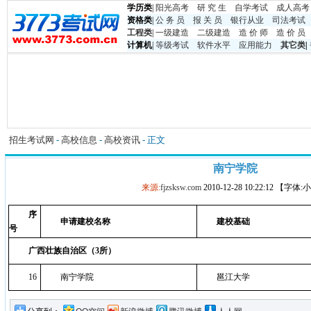
学历类
|
阳光高考
研 究 生
自学考试
成人高考
资格类
|
公 务 员
报 关 员
银行从业
司法考试
工程类
|
一级建造
二级建造
造 价 师
造 价 员
计算机
|
等级考试
软件水平
应用能力
其它类
|
招生考试网
-
高校信息
-
高校资讯
- 正文
南宁学院
来源:
fjzsksw.com
2010-12-28 10:22:12 【字体
序
申请建校名称
建校基础
号
广西壮族自治区（3所）
16
南宁学院
邕江大学