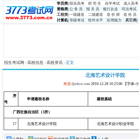
学历类
|
阳光高考
研 究 生
自学考试
成人高考
资格类
|
公 务 员
报 关 员
银行从业
司法考试
工程类
|
一级建造
二级建造
造 价 师
造 价 员
计算机
|
等级考试
软件水平
应用能力
其它类
|
招生考试网
-
高校信息
-
高校资讯
- 正文
北海艺术设计学院
来源:
fjzsksw.com
2010-12-28 10:23:00 【字体
序
申请建校名称
建校基础
号
广西壮族自治区（3所）
17
北海艺术设计学院
北海艺术设计职业学院