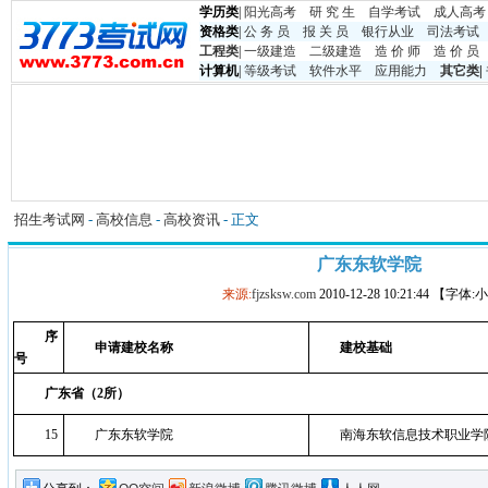
学历类
|
阳光高考
研 究 生
自学考试
成人高考
资格类
|
公 务 员
报 关 员
银行从业
司法考试
工程类
|
一级建造
二级建造
造 价 师
造 价 员
计算机
|
等级考试
软件水平
应用能力
其它类
|
招生考试网
-
高校信息
-
高校资讯
- 正文
广东东软学院
来源:
fjzsksw.com
2010-12-28 10:21:44 【字体
序
申请建校名称
建校基础
号
广东省（2所）
15
广东东软学院
南海东软信息技术职业学