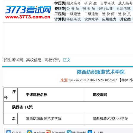
学历类
|
阳光高考
研 究 生
自学考试
成人高考
资格类
|
公 务 员
报 关 员
银行从业
司法考试
工程类
|
一级建造
二级建造
造 价 师
造 价 员
计算机
|
等级考试
软件水平
应用能力
其它类
|
招生考试网
-
高校信息
-
高校资讯
- 正文
陕西纺织服装艺术学院
来源:
fjzsksw.com
2010-12-28 10:26:07 【字体
序
申请建校名称
建校基础
号
陕西省（1所）
21
陕西纺织服装艺术学院
陕西服装艺术职业学院