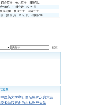
商务英语
公共英语
日语能力
会计职称
注册会计
税 务 师
执业药师
执业护士
国际护士
英语
报 检 员
单 证 员
出国留学
门文章
建中医药大学举行更名揭牌庆典大会
春税务学院更名为吉林财经大学