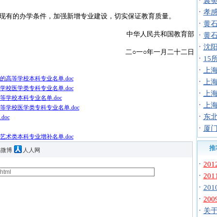
·
襄
·
孝
有的办学条件，加强新增专业建设，切实保证教育质量。
·
黄
中华人民共和国教育部
·
黄
·
沈阳
二○一○年一月二十二日
·
1
·
上
的高等学校本科专业名单.doc
·
上
学校医学类专科专业名单.doc
·
上
等学校本科专业名单.doc
·
上
等学校医学类专科专业名单.doc
·
东北
oc
·
厦门
术类本科专业增补名单.doc
推
讯微博
人人网
·
20
·
20
·
20
·
20
·
关于