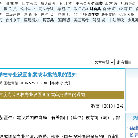
考
研 究 生
自学考试
成人高考
专 升 本
中考
会考
外语类|
四 六 级
职称英语
报 关 员
银行从业
司法考试
导 游 证
教师资格
财会类|
会 计 证
经 济 师
造
二级建造
造 价 师
造 价 员
咨 询 师
监 理 师
医学类|
卫生资格
执业医师
试
软件水平
应用能力
其它类
|
书画等级
美国高考
驾 驶 员
书法等级
少儿
等学校专业设置备案或审批结果的通知
和国教育部
2010-2-25 9:37:30 【字体:小 大】
09年度高等学校专业设置备案或审批结果的通知
教高〔2010〕2号
新疆生产建设兵团教育局，有关部门（单位）教育司（局），部
热
·
福
·
长
设或调整专业的请示收悉。根据《国务院对确需保留的行政审批