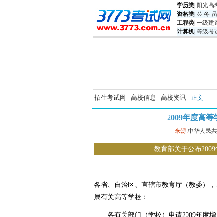
学历类
|
阳光高
资格类
|
公 务 员
工程类
|
一级建
计算机
|
等级考
招生考试网
-
高校信息
-
高校资讯
- 正文
2009年度高
来源:
中华人民共
教育部关于公布20
各省、自治区、直辖市教育厅（教委），
属有关高等学校：
各有关部门（学校）申请2009年度增