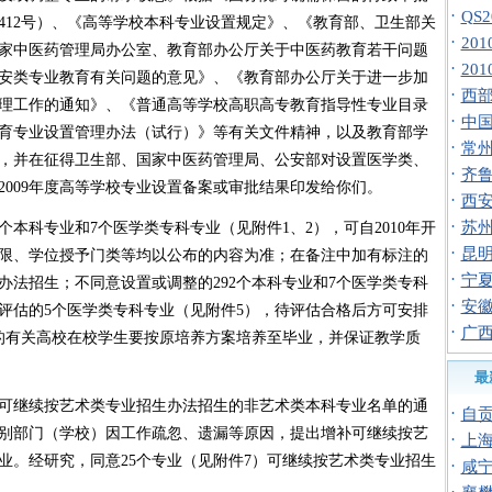
·
QS
412号）、《高等学校本科专业设置规定》、《教育部、卫生部关
·
20
家中医药管理局办公室、教育部办公厅关于中医药教育若干问题
·
20
安类专业教育有关问题的意见》、《教育部办公厅关于进一步加
·
西
理工作的通知》、《普通高等学校高职高专教育指导性专业目录
·
中国志
育专业设置管理办法（试行）》等有关文件精神，以及教育部学
·
常
，并在征得卫生部、国家中医药管理局、公安部对设置医学类、
·
齐鲁
009年度高等学校专业设置备案或审批结果印发给你们。
·
西安
·
苏
本科专业和7个医学类专科专业（见附件1、2），可自2010年开
·
昆
限、学位授予门类等均以公布的内容为准；在备注中加有标注的
·
宁
办法招生；不同意设置或调整的292个本科专业和7个医学类专科
·
安
需评估的5个医学类专科专业（见附件5），待评估合格后方可安排
·
广
）的有关高校在校学生要按原培养方案培养至毕业，并保证教学质
最
继续按艺术类专业招生办法招生的非艺术类本科专业名单的通
·
自
，个别部门（学校）因工作疏忽、遗漏等原因，提出增补可继续按艺
·
上
业。经研究，同意25个专业（见附件7）可继续按艺术类专业招生
·
咸