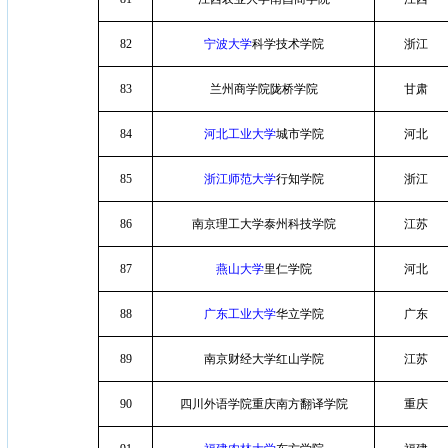
82
宁波大学
科学技术学院
浙江
83
兰州商学院陇桥学院
甘肃
84
河北工业大学
城市学院
河北
85
浙江师范大学
行知学院
浙江
86
南京理工大学泰州科技学院
江苏
87
燕山大学
里仁学院
河北
88
广东工业大学
华立学院
广东
89
南京财经大学红山学院
江苏
90
四川外语学院重庆南方翻译学院
重庆