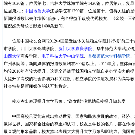
院有1620篇，位居第七；吉林大学珠海学院有1420篇，位居第八；复旦
位居第九；
中国地质大学
江城学院有1290篇，位居第十。值得关注的是
新闻报道数比去年增长1倍多，完全得益于该校优秀校友、《金陵十三钗
度倪妮为母校贡献近1400条新闻。
位居中国校友会网“2012中国最受媒体关注独立学院排行榜”前二
市学院、四川大学锦城学院、
厦门大学嘉庚学院
、华中师范大学武汉传
山西大学
商务学院、
电子科技大学中山学院
、
首都师范大学科德学院
、
广州学院等，新闻媒体的报道数量均在800篇以上。2011年度，整体
均较2010年有较大提升，这完全得益于我国独立学院自身办学实力的
大提升了高校的社会影响力和关注度，独立学院的快速发展和为高等教
社会特别是新闻媒体的认可和肯定。
校友杰出表现提升大学形象，“谋女郎”倪妮助母校提升知名度
中国高校只要能造就出推动世界、国家和民族发展的政治、经济、
赢得世界、国家和全社会的尊重和认可，校友是学校的名片，都在传播
最直观的形象品牌，校友杰出表现大大提升大学形象和影响力。我国资