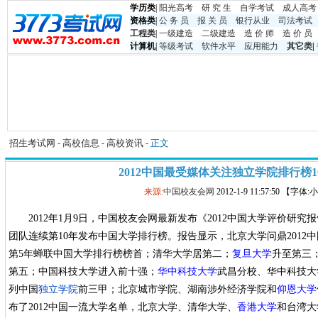
学历类
|
阳光高考
研 究 生
自学考试
成人高考
资格类
|
公 务 员
报 关 员
银行从业
司法考试
工程类
|
一级建造
二级建造
造 价 师
造 价 员
计算机
|
等级考试
软件水平
应用能力
其它类
|
招生考试网
-
高校信息
-
高校资讯
- 正文
2012中国最受媒体关注独立学院排行榜1
来源:
中国校友会网
2012-1-9 11:57:50 【字体
2012年1月9日，中国校友会网最新发布《2012中国大学评价研
团队连续第10年发布中国大学排行榜。报告显示，北京大学问鼎2012
第5年蝉联中国大学排行榜榜首；清华大学居第二；
复旦大学
升至第三
第五；中国科技大学进入前十强；
华中科技大学
武昌分校、华中科技大
列中国
独立学院
前三甲；北京城市学院、湖南涉外经济学院和
仰恩大学
布了2012中国一流大学名单，北京大学、清华大学、
香港大学
和台湾大