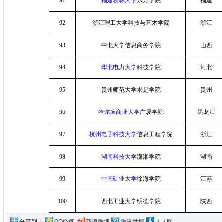
91
福建农林大学
东方学院
福建
92
浙江理工大学科技与艺术学院
浙江
93
中北大学信息商务学院
山西
94
华北电力大学
科技学院
河北
95
贵州师范大学求是学院
贵州
96
哈尔滨商业大学
广厦学院
黑龙江
97
杭州电子科技大学
信息工程学院
浙江
98
湖南科技大学
潇湘学院
湖南
99
中国矿业大学
徐海学院
江苏
100
西北工业大学明德学院
陕西
分享到：
QQ空间
新浪微博
腾讯微博
人人网