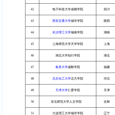
42
电子科技大学成都学院
四川
43
西安交通大学
城市学院
陕西
44
长沙理工大学
城南学院
湖南
45
上海师范大学天华学院
上海
46
湖北大学知行学院
湖北
47
集美大学
诚毅学院
福建
48
北京化工大学
北方学院
河北
49
天津大学
仁爱学院
天津
50
东北师范大学人文学院
吉林
51
大连理工大学城市学院
辽宁