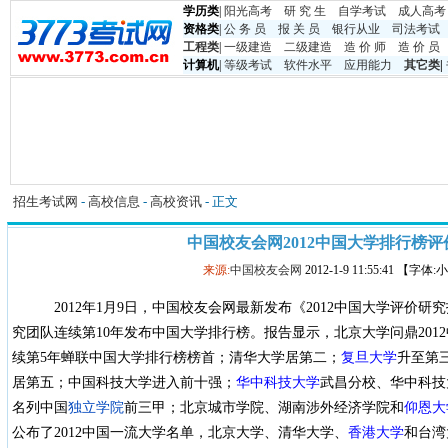
学历类
|
阳光高考
研 究 生
自学考试
成人高考
资格类
|
公 务 员
报 关 员
银行从业
司法考试
工程类
|
一级建造
二级建造
造 价 师
造 价 员
计算机
|
等级考试
软件水平
应用能力
其它类
|
招生考试网
-
高校信息
-
高校资讯
- 正文
中国校友会网2012中国大学排行榜评
来源:
中国校友会网
2012-1-9 11:55:41 【字体
2012年1月9日，中国校友会网最新发布《2012中国大学评价
究团队连续第10年发布中国大学排行榜。报告显示，北京大学问鼎201
续第5年蝉联中国大学排行榜榜首；清华大学居第二；
复旦大学
升至第
居第五；中国科技大学进入前十强；
华中科技大学
武昌分校、华中科技
名列中国
独立学院
前三甲；北京城市学院、湖南涉外经济学院和
仰恩大
公布了2012中国一流大学名单，北京大学、清华大学、
香港大学
和台湾