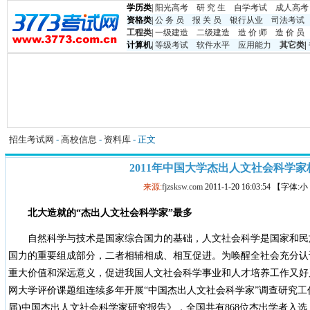
学历类
|
阳光高考
研 究 生
自学考试
成人高考
资格类
|
公 务 员
报 关 员
银行从业
司法考试
工程类
|
一级建造
二级建造
造 价 师
造 价 员
计算机
|
等级考试
软件水平
应用能力
其它类
|
招生考试网
-
高校信息
-
资料库
- 正文
2011年中国大学杰出人文社会科学家
来源:
fjzsksw.com
2011-1-20 16:03:54 【字体:
北大造就的
“
杰出人文社会科学家
”
最多
自然科学与技术是国家综合国力的基础，人文社会科学是国家和民
国力的重要组成部分，二者相辅相成、相互促进。为唤醒全社会充分认
重大价值和深远意义，促进我国人文社会科学事业和人才培养工作又好又
网大学评价课题组连续多年开展“中国杰出人文社会科学家”调查研究工作，2
届)中国杰出人文社会科学家研究报告》，全国共有868位杰出学者入