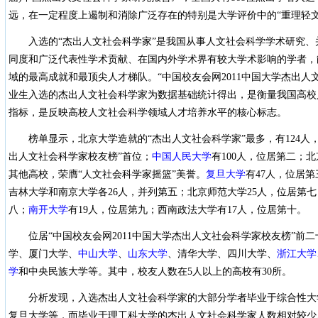
远，在一定程度上遏制和消除广泛存在的特别是大学评价中的“重理轻文
入选的“杰出人文社会科学家”是我国从事人文社会科学学术研究
同度和广泛代表性学术贡献、在国内外学术界有较大学术影响的学者，
域的最高成就和最顶尖人才梯队。“中国校友会网2011中国大学杰出人
业生入选的杰出人文社会科学家为数据基础统计得出，是衡量我国高校
指标，是反映高校人文社会科学领域人才培养水平的核心标志。
榜单显示
，
北京大学
造就的“杰出人文社会科学家”最多，有124人，
出人文社会科学家校友榜”首位；
中国人民大学
有100人，位居第二；
其他高校，荣膺“人文社会科学家摇篮”美誉。
复旦大学
有47人，位居第
吉林大学
和南京大学各26人，并列第五；
北京师范大学
25人，位居第
八；
南开大学
有19人，位居第九；西南政法大学有17人，位居第十。
位居“中国校友会网2011中国大学杰出人文社会科学家校友榜”前
学、厦门大学、
中山大学
、
山东大学
、清华大学、四川大学、
浙江大学
学
和中央民族大学等。其中，校友人数在5人以上的高校有30所。
分析发现，入选杰出人文社会科学家的大部分学者毕业于综合性大
复旦大学等，而毕业于理工科大学的杰出人文社会科学家人数相对较少