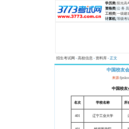
学历类
|
阳光高
资格类
|
公 务 员
工程类
|
一级建
计算机
|
等级考
招生考试网
-
高校信息
-
资料库
- 正文
中国校友会网
来源:
fjzsks
中国校友
名次
学校名称
所
401
辽宁工业大学