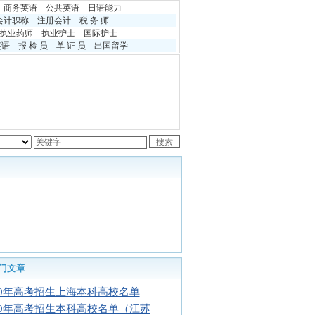
商务英语
公共英语
日语能力
会计职称
注册会计
税 务 师
执业药师
执业护士
国际护士
英语
报 检 员
单 证 员
出国留学
门文章
10年高考招生上海本科高校名单
10年高考招生本科高校名单（江苏