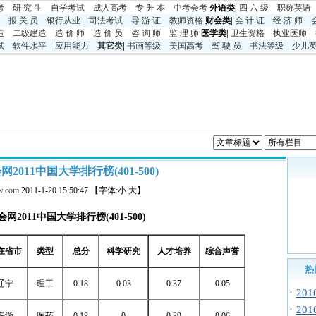
考
研 究 生
自学考试
成人高考
专 升 本
中考
会考
外语类|
四 六 级
职称英语
报 关 员
银行从业
司法考试
导 游 证
教师资格
财会类|
会 计 证
经 济 师
造
二级建造
造 价 师
造 价 员
咨 询 师
监 理 师
医学类|
卫生资格
执业医师
试
软件水平
应用能力
其它类
|
书画等级
美国高考
驾 驶 员
书法等级
少儿
2011中国大学排行榜(401-500)
w.com
2011-1-20 15:50:47 【字体:小 大】
会网
2011
中国大学排行榜
(401-500)
在省市
类型
总分
科学研究
人才培养
综合声誉
热
辽宁
理工
0.18
0.03
0.37
0.05
·
20
·
20