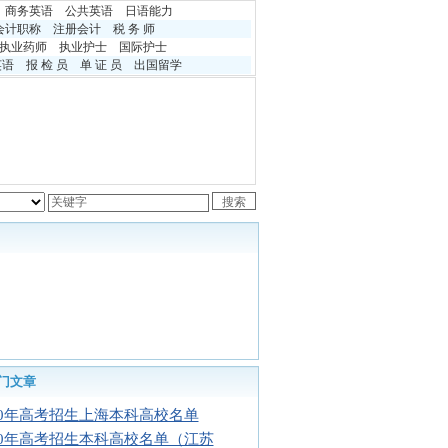
商务英语
公共英语
日语能力
会计职称
注册会计
税 务 师
执业药师
执业护士
国际护士
英语
报 检 员
单 证 员
出国留学
门文章
10年高考招生上海本科高校名单
10年高考招生本科高校名单（江苏