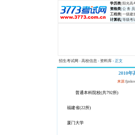
学历类
|
阳光高
资格类
|
公 务 员
工程类
|
一级建
计算机
|
等级考
招生考试网
-
高校信息
-
资料库
- 正文
201
来源:
fjzsks
普通本科院校(共792所)
福建省(22所)
厦门大学