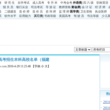
考
研 究 生
自学考试
成人高考
专 升 本
中考
会考
外语类|
四 六 级
职称英语
报 关 员
银行从业
司法考试
导 游 证
教师资格
财会类|
会 计 证
经 济 师
造
二级建造
造 价 师
造 价 员
咨 询 师
监 理 师
医学类|
卫生资格
执业医师
试
软件水平
应用能力
其它类
|
书画等级
美国高考
驾 驶 员
书法等级
少儿
0年高考招生本科高校名单（福建
w.com
2010-4-29 11:25:48 【字体:小 大】
热
·
20
·
20